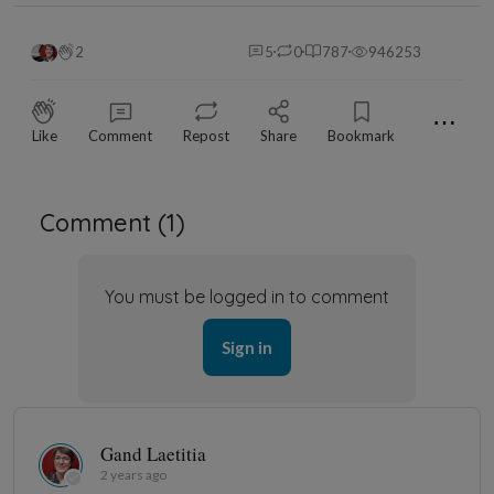
2
5
0
787
946253
⋯
Like
Comment
Repost
Share
Bookmark
Comment (
1
)
You must be logged in to comment
Sign in
Gand Laetitia
2 years ago