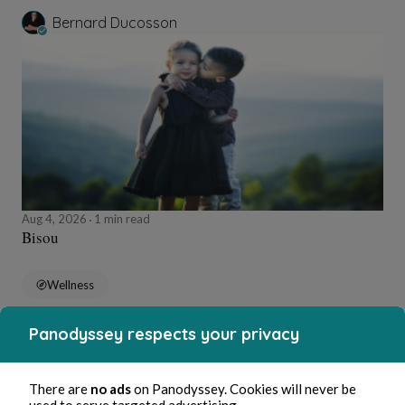
Bernard Ducosson
Aug 4, 2026
1 min read
Bisou
Wellness
Panodyssey respects your privacy
Bernard Ducosson
There are
no ads
on Panodyssey. Cookies will never be
used to serve targeted advertising.