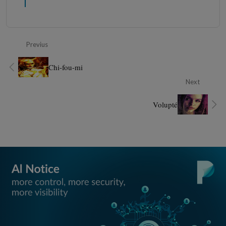
Previus
Chi-fou-mi
Next
Volupté