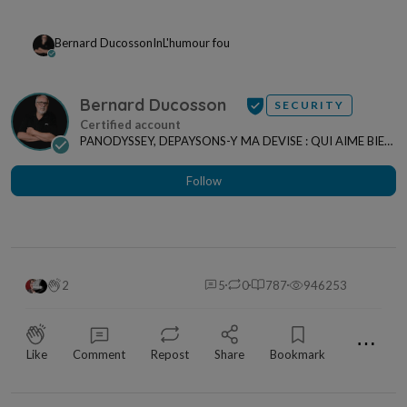
Bernard Ducosson
In
L'humour fou
Bernard Ducosson
SECURITY
PANODYSSEY, DEPAYSONS-Y MA DEVISE : QUI AIME BIEN,
CHARRIE BIEN ! "CREATEUR DE CONTENU" po...
Follow
2
5
0
787
946253
⋯
Like
Comment
Repost
Share
Bookmark