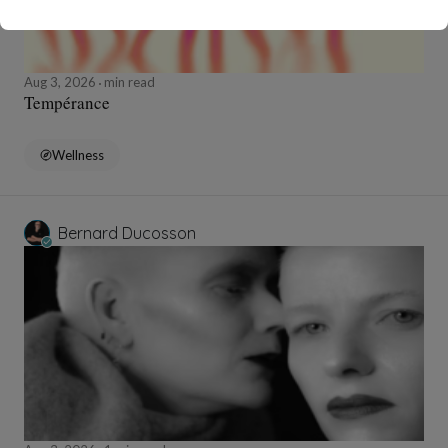
Aug 3, 2026
min read
Tempérance
Wellness
Bernard Ducosson