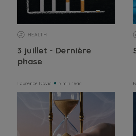
HEALTH
3 juillet - Dernière
phase
Laurence David
3 min read
B