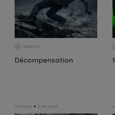
HEALTH
Décompensation
Trekophil
2 min read
L