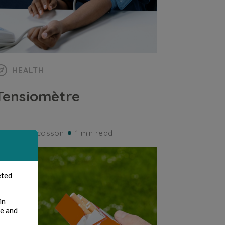
HEALTH
Tensiomètre
ernard Ducosson
1 min read
eted
in
te and