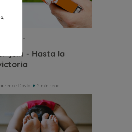
so,
HEALTH
27 juin - Hasta la
victoria
aurence David
2 min read