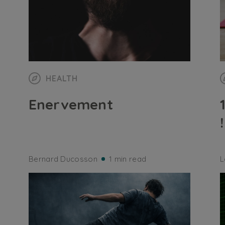
HEALTH
Enervement
!
Bernard Ducosson
1 min read
L