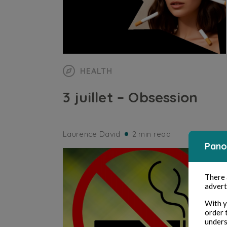
HEALTH
3 juillet – Obsession
Laurence David
2 min read
Pano
There
advert
With y
order 
unders