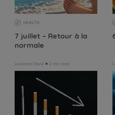
HEALTH
7 juillet – Retour à la
normale
Laurence David
2 min read
L