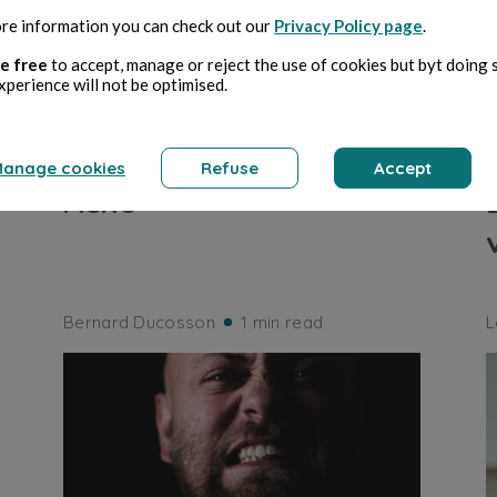
re information you can check out our
Privacy Policy page
.
e free
to accept, manage or reject the use of cookies but byt doing 
xperience will not be optimised.
HEALTH
anage cookies
Refuse
Accept
Acné
Bernard Ducosson
1 min read
L