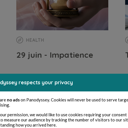
HEALTH
29 juin - Impatience
Laurence David
2 min read
B
dyssey respects your privacy
 are
no ads
on Panodyssey. Cookies will never be used to serve targ
ising.
our permission, we would like to use cookies requiring your consent 
to measure our audience by tracking the number of visitors to our si
tanding how you arrived here.