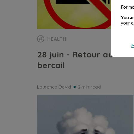
For mo
You ar
your e
HEALTH
M
28 juin - Retour au
bercail
Laurence David
2 min read