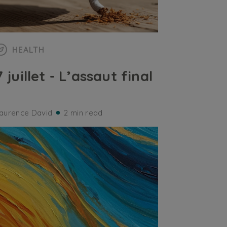
HEALTH
7 juillet - L’assaut final
aurence David
2 min read