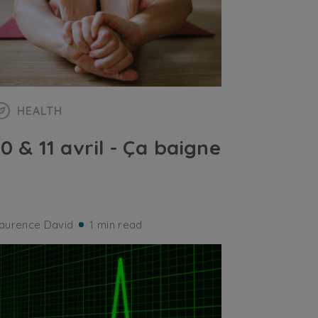
HEALTH
10 & 11 avril - Ça baigne
aurence David
1 min read