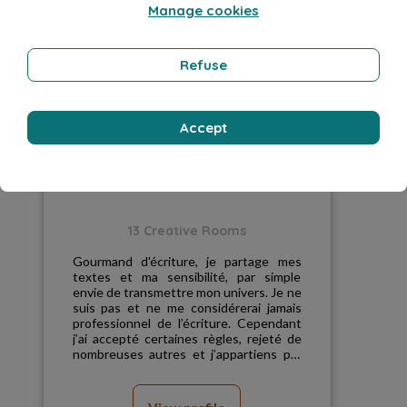
Manage cookies
Refuse
Accept
Harold Cath
13 Creative Rooms
Gourmand d'écriture, je partage mes
textes et ma sensibilité, par simple
envie de transmettre mon univers. Je ne
suis pas et ne me considérerai jamais
professionnel de l’écriture. Cependant
j’ai accepté certaines règles, rejeté de
nombreuses autres et j’appartiens par
mon trav...