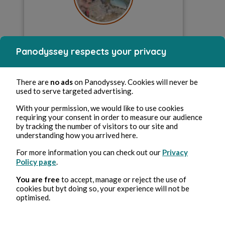
Charlie
Panodyssey respects your privacy
22 Creative Rooms
There are
no ads
on Panodyssey. Cookies will never be
grand voyageur, médecin à mes heures
used to serve targeted advertising.
perdues, curieux de découvertes et
d'échanges interculturels, voici un petit
With your permission, we would like to use cookies
panorama de mes différentes
requiring your consent in order to measure our audience
expériences, observations et
by tracking the number of visitors to our site and
rencontres vécues de part le monde...
understanding how you arrived here.
Bonne lecture ! ;-)
For more information you can check out our
Privacy
Policy page
.
View profile
You are free
to accept, manage or reject the use of
cookies but byt doing so, your experience will not be
optimised.