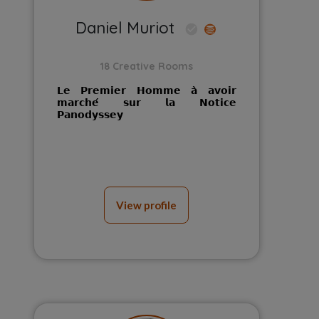
Daniel
Muriot
18 Creative Rooms
𝗟𝗲 𝗣𝗿𝗲𝗺𝗶𝗲𝗿 𝗛𝗼𝗺𝗺𝗲 𝗮̀ 𝗮𝘃𝗼𝗶𝗿
𝗺𝗮𝗿𝗰𝗵𝗲́ 𝘀𝘂𝗿 𝗹𝗮 𝗡𝗼𝘁𝗶𝗰𝗲
𝗣𝗮𝗻𝗼𝗱𝘆𝘀𝘀𝗲𝘆
View profile