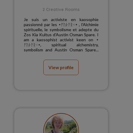
2 Creative Rooms
Je suis un activiste en kaosophie
passionné par les ᛭ᚠᚢᚦᚨᚱᚲ᛭ , l'Alchimie
spirituelle, le symbolisme et adepte du
Zos Kia Kultus d'Austin Osman Spare. I
am a kaosophist activist keen on ᛭
ᚠᚢᚦᚨᚱᚲ᛭, spiritual alchemistry,
symbolism and Austin Osman Spare's
Zos Kia Kultus adept....
View profile