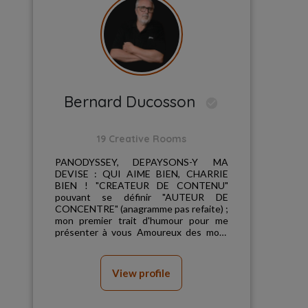
Bernard
Ducosson
19 Creative Rooms
PANODYSSEY, DEPAYSONS-Y MA
DEVISE : QUI AIME BIEN, CHARRIE
BIEN ! "CREATEUR DE CONTENU"
pouvant se définir "AUTEUR DE
CONCENTRE" (anagramme pas refaite) ;
mon premier trait d'humour pour me
présenter à vous Amoureux des mots
bien au-delà des maux de l'âge du
franglais...
View profile