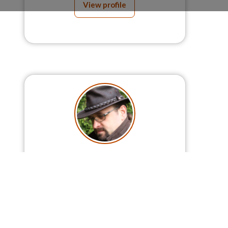
View profile
Franck
Labat
11 Creative Rooms
Psychopathe endurci, il tue des
protagonistes depuis 1989. Israël,
Europe, Amérique du Nord, il sème les