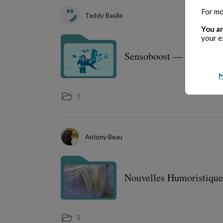
For mo
Teddy Basile
You ar
your e
Sensoboost — Fluidité
M
1
Antony Beau
Nouvelles Humoristique
3