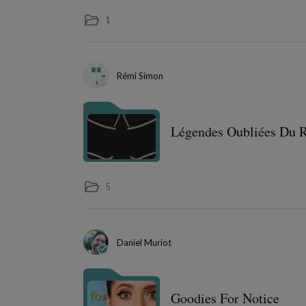
1
Rémi Simon
Légendes Oubliées Du 
5
Daniel Muriot
Goodies For Notice