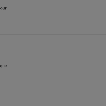
our
ique