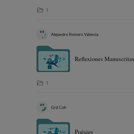
1
Alejandro Romero Valencia
Reflexiones Manuscrita
1
Grd Colr
Poésies