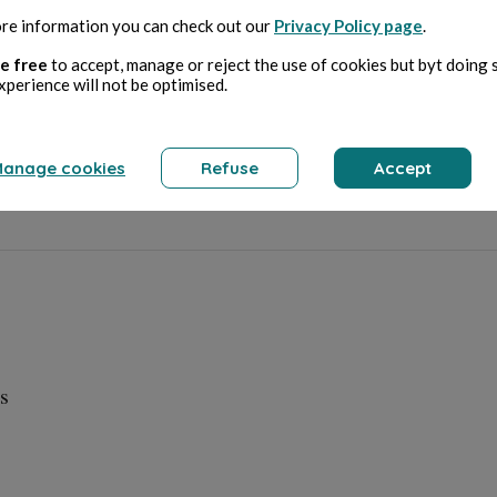
re information you can check out our
Privacy Policy page
.
e free
to accept, manage or reject the use of cookies but byt doing 
xperience will not be optimised.
 Pc Gaming
anage cookies
Refuse
Accept
s