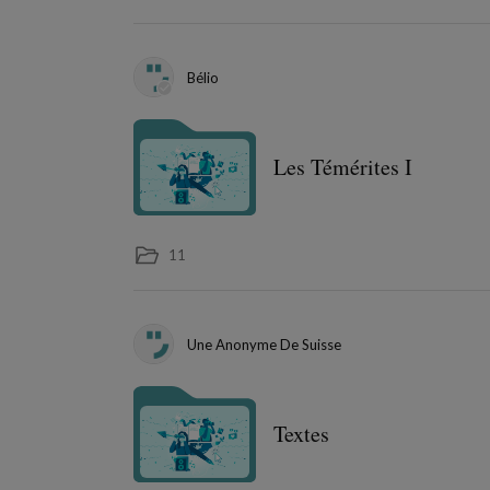
Bélio
Les Témérites I
11
Une Anonyme De Suisse
Textes