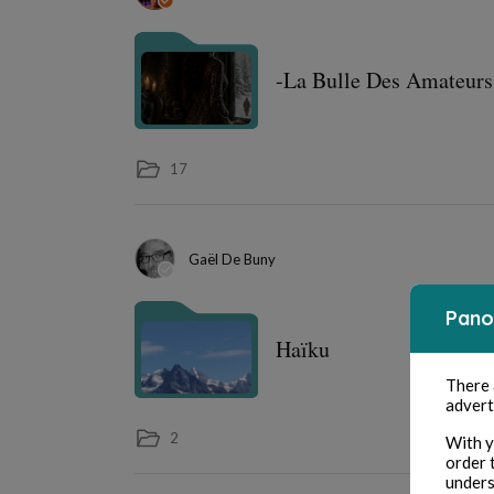
-La Bulle Des Amateurs 
17
Gaël De Buny
Pano
Haïku
There
advert
2
With y
order 
unders