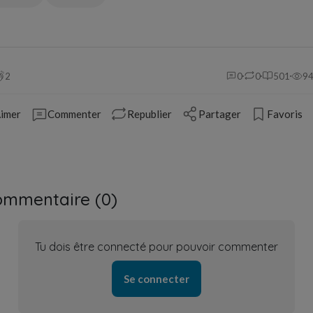
2
0
0
501
9
imer
Commenter
Republier
Partager
Favoris
ommentaire (
0
)
Tu dois être connecté pour pouvoir commenter
Se connecter