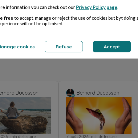
re information you can check out our
Privacy Policy page
.
e free
to accept, manage or reject the use of cookies but byt doing 
xperience will not be optimised.
anage cookies
Refuse
Accept
ernard Ducosson
Bernard Ducosson
 2026
min de lecture
7 août 2026
min de lecture