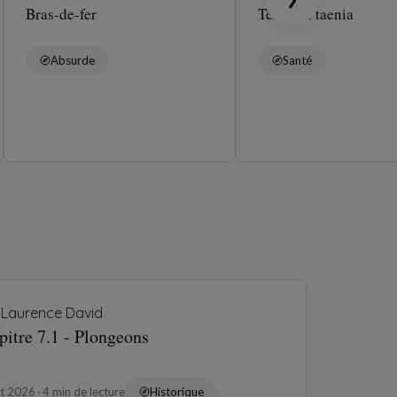
Bras-de-fer
Ténia ou taenia
Absurde
Santé
Laurence David
pitre 7.1 - Plongeons
ût 2026
4 min de lecture
Historique