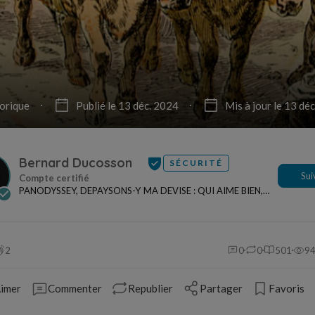
orique
Publié le 13 déc. 2024
Mis à jour le 13 dé
Bernard Ducosson
SÉCURITÉ
Sui
PANODYSSEY, DEPAYSONS-Y MA DEVISE : QUI AIME BIEN,
CHARRIE BIEN ! "CREATEUR DE CONTENU" po...
2
0
0
501
9
imer
Commenter
Republier
Partager
Favoris