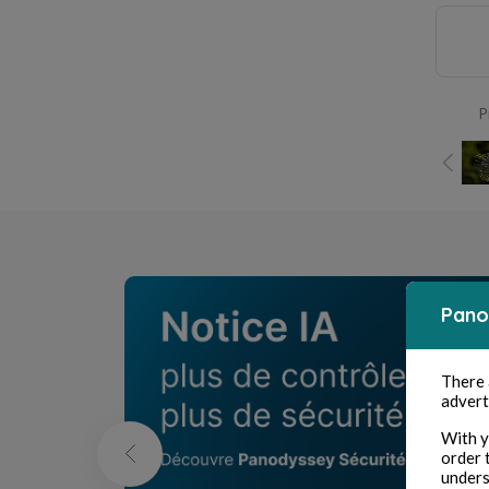
P
Pano
There
advert
With y
order 
unders