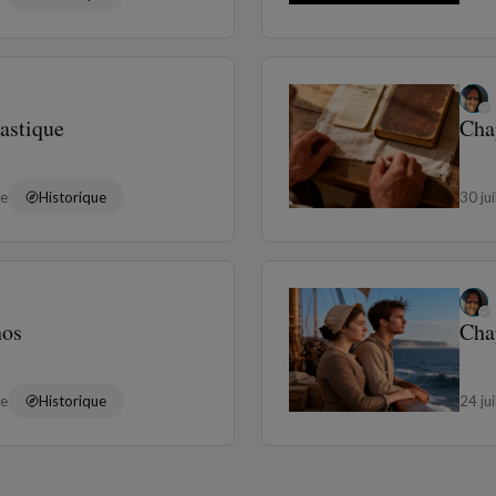
astique
Chap
re
Historique
30 ju
hos
Chap
re
Historique
24 ju