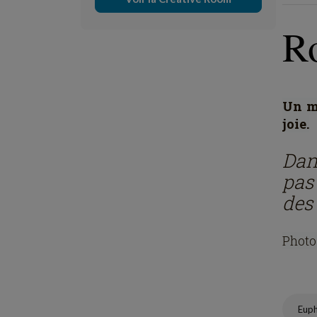
Ro
Un mo
joie.
Dan
pas
des
Photo
Eup