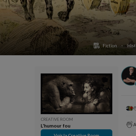
Fiction
Hist
CREATIVE ROOM
A
L'humour fou
Voir la Creative Room