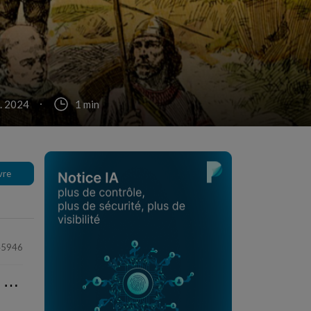
c. 2024
1 min
vre
45946
⋯