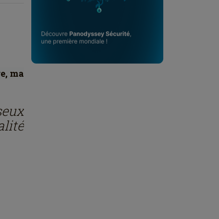
re, ma
seux
lité