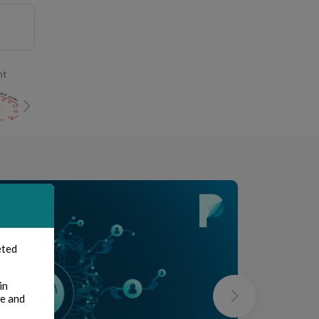
nt
eted
in
te and