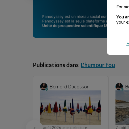
For mo
You ar
your e
M
Publications dans
L'humour fou
Bernard Ducosson
B
8 août 2026
min de lecture
7 août
❮