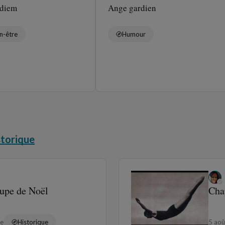
 diem
Ange gardien
n-être
Humour
storique
oupe de Noël
Cha
re
Historique
5 ao