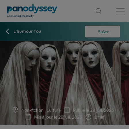
Bibliothèque
Fil d'actualité
Publication
L'humour fou
Suivre
Non-fiction
Culture
Publié le 28 juil. 2025
Mis à jour le 28 juil. 2025
1 min