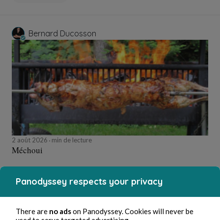
Bernard Ducosson
2 août 2026
min de lecture
Méchoui
Gastronomie
Panodyssey respects your privacy
There are
no ads
on Panodyssey. Cookies will never be
Bernard Ducosson
used to serve targeted advertising.