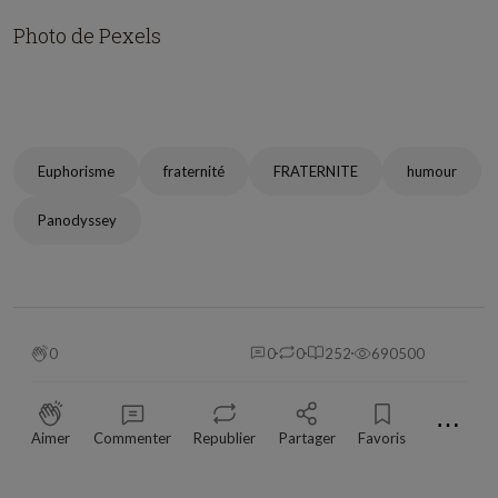
Photo de Pexels
Euphorisme
fraternité
FRATERNITE
humour
Panodyssey
0
0
0
252
690500
⋯
Aimer
Commenter
Republier
Partager
Favoris