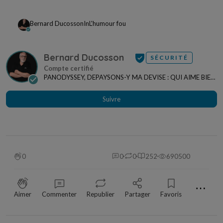
Bernard Ducosson
In
L'humour fou
Bernard Ducosson
SÉCURITÉ
PANODYSSEY, DEPAYSONS-Y MA DEVISE : QUI AIME BIEN,
CHARRIE BIEN ! "CREATEUR DE CONTENU" po...
Suivre
0
0
0
252
690500
⋯
Aimer
Commenter
Republier
Partager
Favoris