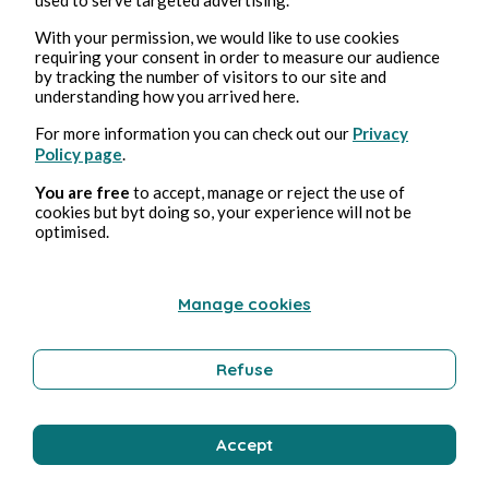
With your permission, we would like to use cookies
Franck Labat
1 min de lecture
requiring your consent in order to measure our audience
by tracking the number of visitors to our site and
understanding how you arrived here.
For more information you can check out our
Privacy
Policy page
.
You are free
to accept, manage or reject the use of
cookies but byt doing so, your experience will not be
optimised.
Manage cookies
Refuse
ARTS
Défi 236
Accept