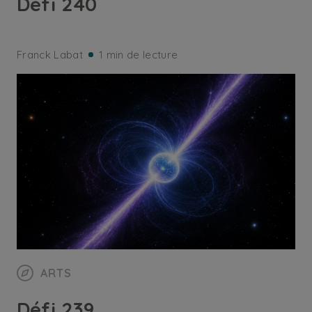
Défi 240
Franck Labat
1 min de lecture
ARTS
Défi 239