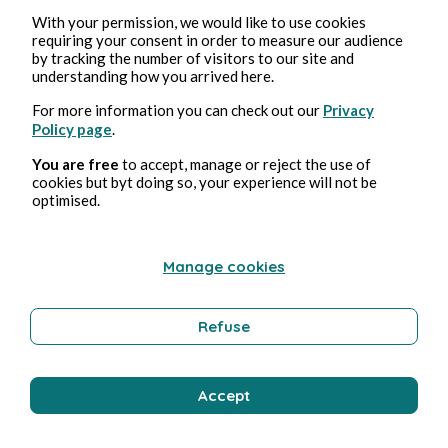
With your permission, we would like to use cookies
requiring your consent in order to measure our audience
Suivre
Se connecter
by tracking the number of visitors to our site and
understanding how you arrived here.
Oded
For more information you can check out our
Privacy
Policy page
.
1
0
Creative Rooms
lecture
You are free
to accept, manage or reject the use of
cookies but byt doing so, your experience will not be
optimised.
Suivre
Se connecter
Manage cookies
Perle Detemps
10
0
Creative Rooms
lecture
Refuse
Suivre
Se connecter
Accept