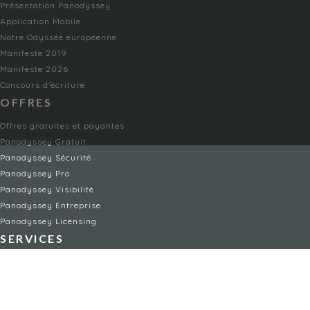
Présentation Panodyssey
Application Mobile
Notre Odyssée européenne
Manifeste 2019
Manifeste 2026
Concours d'écriture
OFFRES
Offres gratuites et payantes
Panodyssey Gratuit
Panodyssey Sécurité
Panodyssey Pro
Panodyssey Visibilité
Panodyssey Entreprise
Panodyssey Licensing
SERVICES
Contact
Mon Compte
FAQ
FAQ Offres