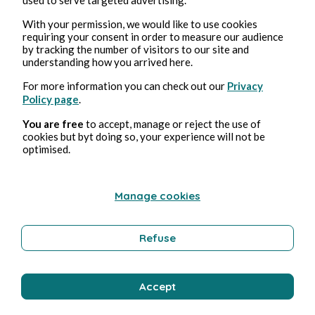
With your permission, we would like to use cookies
requiring your consent in order to measure our audience
by tracking the number of visitors to our site and
understanding how you arrived here.
For more information you can check out our
Privacy
3 août 2026
1 min de lecture
Policy page
.
Affabulateurs
You are free
to accept, manage or reject the use of
cookies but byt doing so, your experience will not be
Éducation et formation
optimised.
Manage cookies
Bernard Ducosson
Refuse
Accept