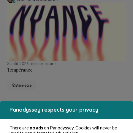
3 août 2026
min de lecture
Tempérance
Bien-être
Bernard Ducosson
Panodyssey respects your privacy
There are
no ads
on Panodyssey. Cookies will never be
used to serve targeted advertising.