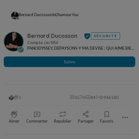
Bernard Ducosson
In
L'humour fou
Bernard Ducosson
SÉCURITÉ
PANODYSSEY, DEPAYSONS-Y MA DEVISE : QUI AIME BIEN,
CHARRIE BIEN ! "CREATEUR DE CONTENU" po...
Suivre
1
0
0
847
946180
⋯
Aimer
Commenter
Republier
Partager
Favoris