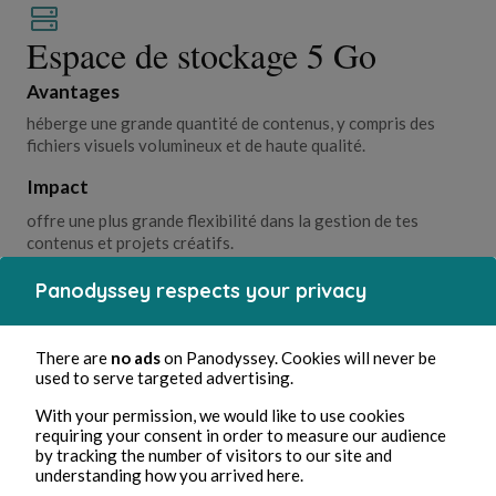
Espace de stockage 5 Go
Avantages
héberge une grande quantité de contenus, y compris des
fichiers visuels volumineux et de haute qualité.
Impact
offre une plus grande flexibilité dans la gestion de tes
contenus et projets créatifs.
Panodyssey respects your privacy
There are
no ads
on Panodyssey. Cookies will never be
used to serve targeted advertising.
With your permission, we would like to use cookies
requiring your consent in order to measure our audience
by tracking the number of visitors to our site and
understanding how you arrived here.