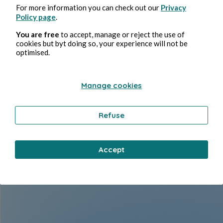
For more information you can check out our
Privacy
Policy page
.
You are free
to accept, manage or reject the use of
Panodyssey Pro est pensé pour
cookies but byt doing so, your experience will not be
optimised.
les auteurs,
créateurs et
écrivains auto-édités
Manage cookies
qui veulent franchir un cap en s'équipant d'outils
Refuse
professionnels et d'un support dédié, afin d'optimiser la qualité
et
la rapidité de leurs publications
Accept
Souscrire