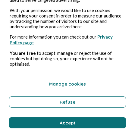
Nun (non disponible)
With your permission, we would like to use cookies
requiring your consent in order to measure our audience
by tracking the number of visitors to our site and
Pmd Robeen
1 min de lecture
understanding how you arrived here.
For more information you can check out our
Privacy
Policy page
.
You are free
to accept, manage or reject the use of
cookies but byt doing so, your experience will not be
optimised.
Manage cookies
Refuse
ARTISANAT
Accept