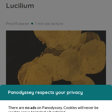
Lucilium
Pmd Robeen
1 min de lecture
Panodyssey respects your privacy
ARTISANAT
There are
no ads
on Panodyssey. Cookies will never be
used to serve targeted advertising.