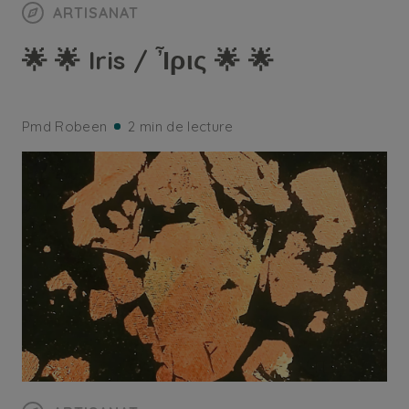
ARTISANAT
🌟 🌟 Iris / Ἶρις 🌟 🌟
Pmd Robeen
2 min de lecture