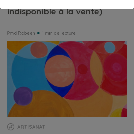
Diakomésis (Acquis,
indisponible à la vente)
Pmd Robeen
1 min de lecture
ARTISANAT