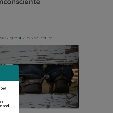
inconsciente
ou Bilgret
6 min de lecture
eted
in
te and