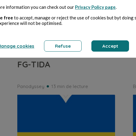
TECHNOLOGIE
re information you can check out our
Privacy Policy page
.
e free
to accept, manage or reject the use of cookies but byt doing 
Quand les agents IA
xperience will not be optimised.
devront prouver qu'ils
sont dignes de
anage cookies
Refuse
Accept
confiance : l'UIT lance
FG-TIDA
Panodyssey
13 min de lecture
B