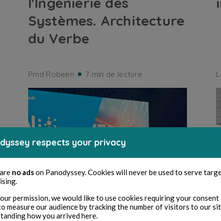
l'Ingénierie des
Systèmes. Architecture
du Verbe
Pmd Robeen
7 min de lecture
L
dyssey respects your privacy
 are
no ads
on Panodyssey. Cookies will never be used to serve targ
ising.
our permission, we would like to use cookies requiring your consent 
to measure our audience by tracking the number of visitors to our si
tanding how you arrived here.