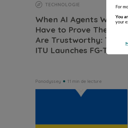
TECHNOLOGIE
For mo
You ar
When AI Agents Will
your e
Have to Prove They
Are Trustworthy: The
M
ITU Launches FG-TIDA
Panodyssey
11 min de lecture