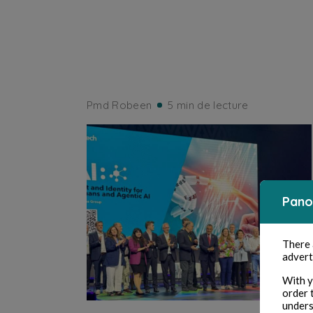
Pmd Robeen
5 min de lecture
Pano
There
advert
With y
order 
unders