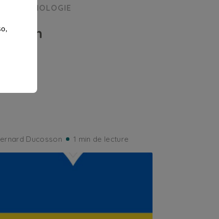
TECHNOLOGIE
so,
Eperon
ernard Ducosson
1 min de lecture