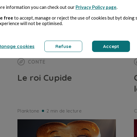
re information you can check out our
Privacy Policy page
.
e free
to accept, manage or reject the use of cookies but byt doing 
xperience will not be optimised.
anage cookies
Refuse
Accept
CONTE
Le roi Cupide
Planktone
2 min de lecture
C