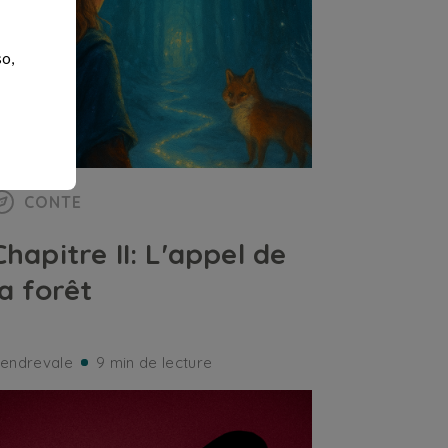
so,
CONTE
Chapitre II: L'appel de
la forêt
endrevale
9 min de lecture