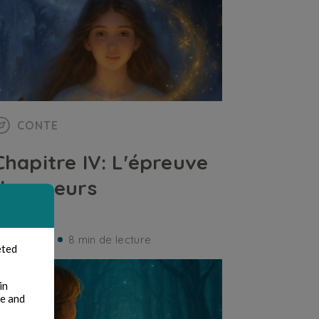
CONTE
Chapitre IV: L'épreuve
des coeurs
endrevale
8 min de lecture
eted
in
te and