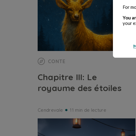
For mo
You ar
your e
M
CONTE
Chapitre III: Le
royaume des étoiles
Cendrevale
11 min de lecture