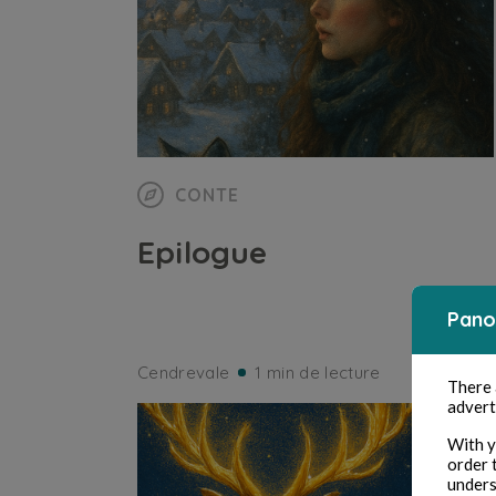
CONTE
Epilogue
Pano
Cendrevale
1 min de lecture
There
advert
With y
order 
unders