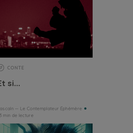
CONTE
t si...
ascaln — Le Contemplateur Éphémère
3 min de lecture