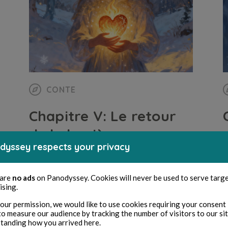
CONTE
Chapitre V: Le retour
de la lumière
dyssey respects your privacy
Cendrevale
8 min de lecture
C
 are
no ads
on Panodyssey. Cookies will never be used to serve targ
ising.
our permission, we would like to use cookies requiring your consent 
to measure our audience by tracking the number of visitors to our si
tanding how you arrived here.