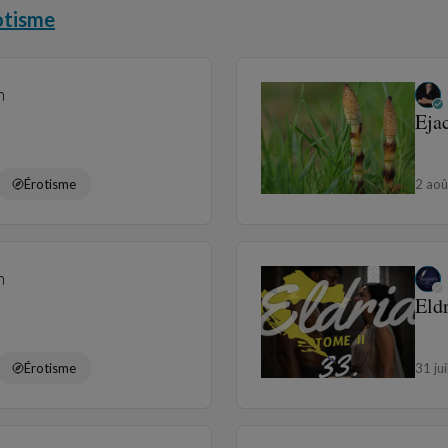
otisme
n
Eja
Érotisme
2 ao
n
Eldr
Érotisme
31 ju