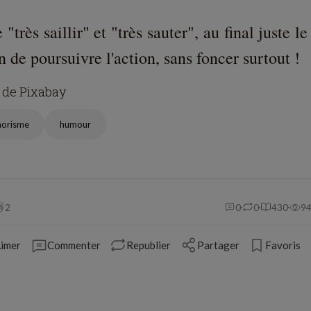
 "très saillir" et "très sauter", au final juste le
n de poursuivre l'action, sans foncer surtout !
 de Pixabay
horisme
humour
2
0
0
430
9
imer
Commenter
Republier
Partager
Favoris