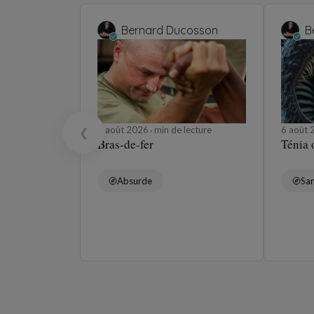
Bernard Ducosson
B
6 août 2026
min de lecture
6 août
❮
Bras-de-fer
Ténia 
Absurde
Sa