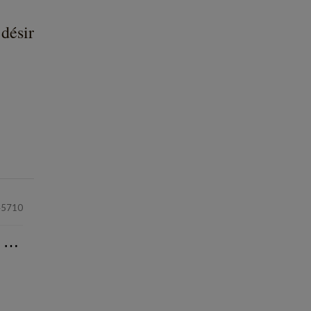
 désir
45710
⋯