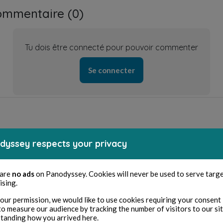
ommentaire (
0
)
Tu dois être connecté pour pouvoir commenter
Se connecter
dyssey respects your privacy
récédent
Suiva
Optimiste
Insomniaque
 are
no ads
on Panodyssey. Cookies will never be used to serve targ
ising.
our permission, we would like to use cookies requiring your consent 
to measure our audience by tracking the number of visitors to our si
tanding how you arrived here.