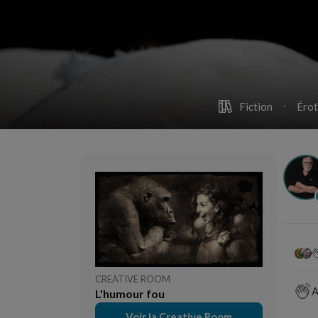
Fiction
Érot
CREATIVE ROOM
A
L'humour fou
Voir la Creative Room