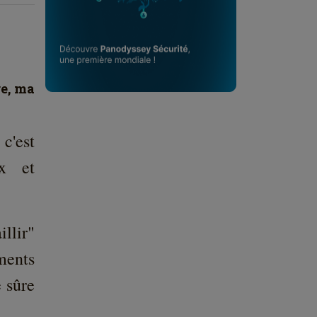
re, ma
c'est
ux et
llir"
ements
e sûre