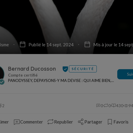
isme
Publié le 14 sept. 2024
Mis à jour le 14 sep
Bernard Ducosson
SÉCURITÉ
Sui
PANODYSSEY, DEPAYSONS-Y MA DEVISE : QUI AIME BIEN,
CHARRIE BIEN ! "CREATEUR DE CONTENU" po...
2
0
0
430
9
imer
Commenter
Republier
Partager
Favoris