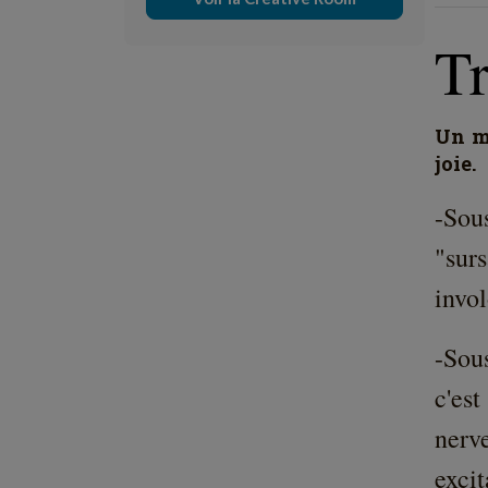
Tr
Un mo
joie.
-Sou
"sur
invol
-Sou
c'est
nerve
excit