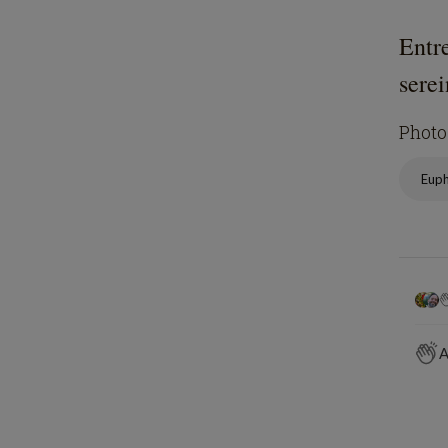
Entre
serei
Photo
Eup
A