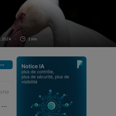
t. 2024
1 min
vre
45710
⋯