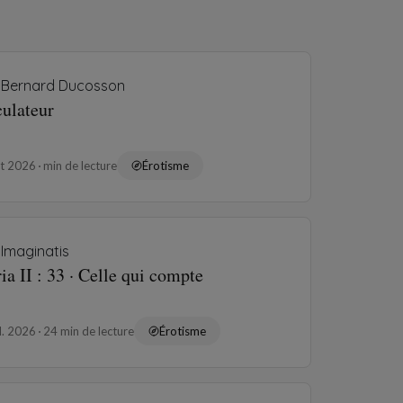
Bernard Ducosson
culateur
ût 2026
min de lecture
Érotisme
Imaginatis
ia II : 33 · Celle qui compte
il. 2026
24 min de lecture
Érotisme