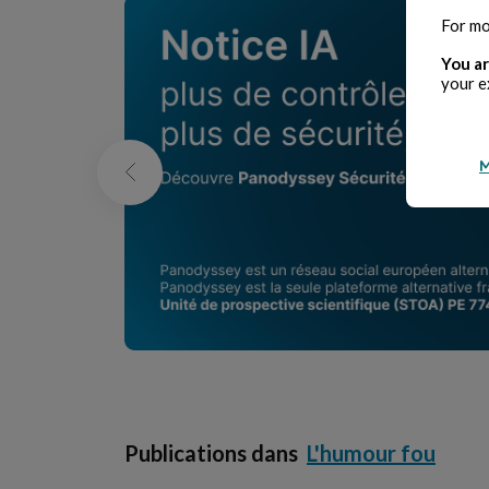
For mo
You ar
your e
M
Publications dans
L'humour fou