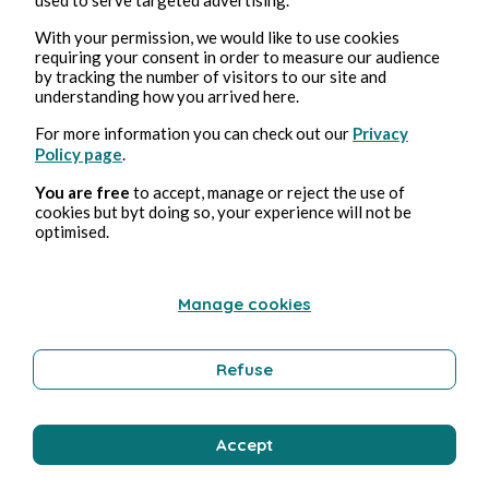
With your permission, we would like to use cookies
Érotisme
requiring your consent in order to measure our audience
by tracking the number of visitors to our site and
understanding how you arrived here.
For more information you can check out our
Privacy
Bernard Ducosson
Policy page
.
You are free
to accept, manage or reject the use of
cookies but byt doing so, your experience will not be
optimised.
Manage cookies
Refuse
1 août 2026
min de lecture
Colimaçon
Accept
Technologie