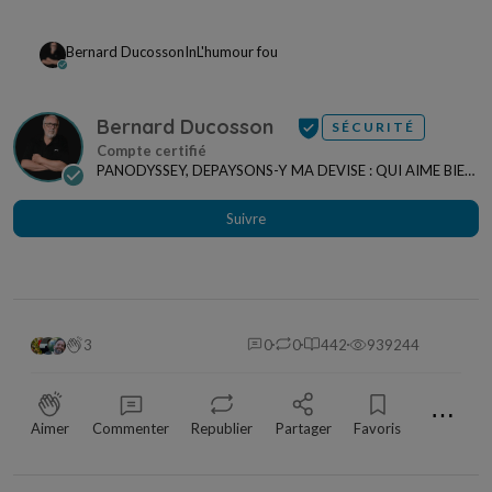
Bernard Ducosson
In
L'humour fou
Bernard Ducosson
SÉCURITÉ
PANODYSSEY, DEPAYSONS-Y MA DEVISE : QUI AIME BIEN,
CHARRIE BIEN ! "CREATEUR DE CONTENU" po...
Suivre
3
0
0
442
939244
⋯
Aimer
Commenter
Republier
Partager
Favoris