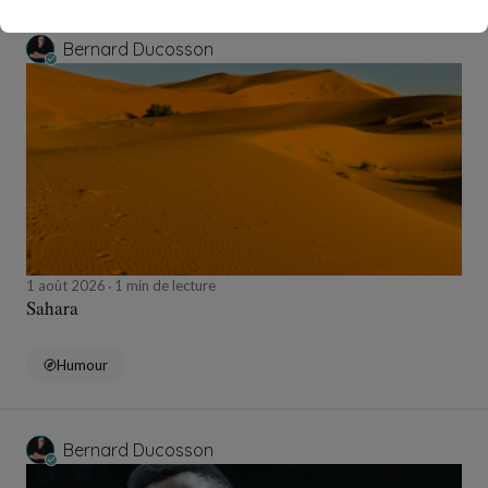
Bernard Ducosson
1 août 2026
1 min de lecture
Sahara
Humour
Bernard Ducosson