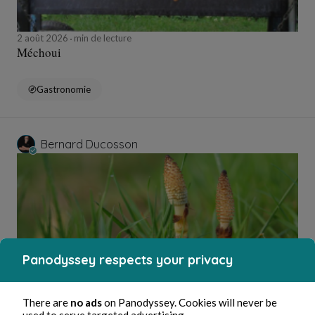
2 août 2026
min de lecture
Méchoui
Gastronomie
Bernard Ducosson
Panodyssey respects your privacy
2 août 2026
min de lecture
There are
no ads
on Panodyssey. Cookies will never be
Ejaculateur
used to serve targeted advertising.