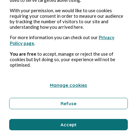
With your permission, we would like to use cookies
requiring your consent in order to measure our audience
by tracking the number of visitors to our site and
understanding how you arrived here.
For more information you can check out our
Privacy
ENTREPRENEURIAT ET START-UP
Policy page
.
You are free
to accept, manage or reject the use of
Serment
cookies but byt doing so, your experience will not be
optimised.
Bernard Ducosson
1 min de lecture
Manage cookies
Refuse
Accept