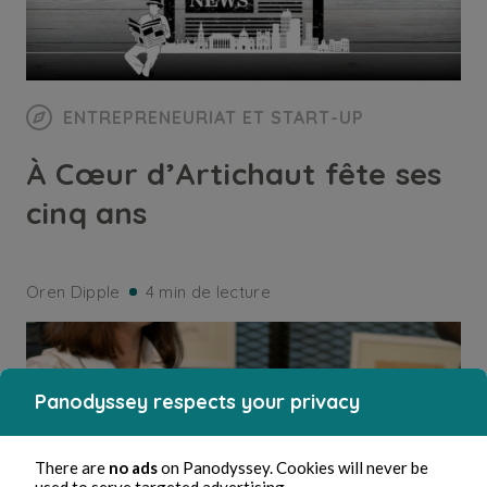
ENTREPRENEURIAT ET START-UP
À Cœur d’Artichaut fête ses
cinq ans
Oren Dipple
4 min de lecture
Panodyssey respects your privacy
There are
no ads
on Panodyssey. Cookies will never be
used to serve targeted advertising.