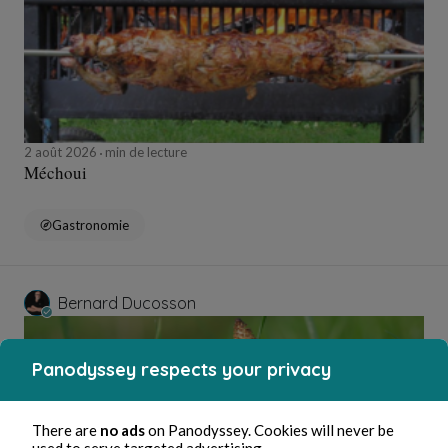
2 août 2026
min de lecture
Méchoui
Gastronomie
Bernard Ducosson
Panodyssey respects your privacy
There are
no ads
on Panodyssey. Cookies will never be
used to serve targeted advertising.