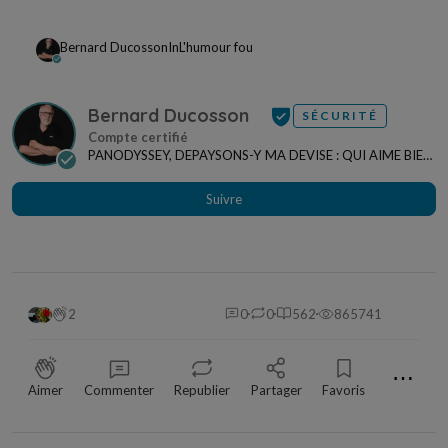
Bernard Ducosson
In
L'humour fou
Bernard Ducosson
SÉCURITÉ
PANODYSSEY, DEPAYSONS-Y MA DEVISE : QUI AIME BIEN,
CHARRIE BIEN ! "CREATEUR DE CONTENU" po...
Suivre
2
0
0
562
865741
⋯
Aimer
Commenter
Republier
Partager
Favoris