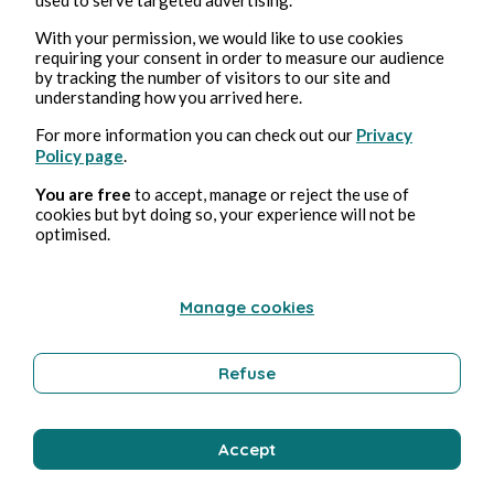
With your permission, we would like to use cookies
requiring your consent in order to measure our audience
by tracking the number of visitors to our site and
2 août 2026
min de lecture
understanding how you arrived here.
Ejaculateur
For more information you can check out our
Privacy
Policy page
.
Érotisme
You are free
to accept, manage or reject the use of
cookies but byt doing so, your experience will not be
optimised.
Bernard Ducosson
Manage cookies
Refuse
Accept
1 août 2026
min de lecture