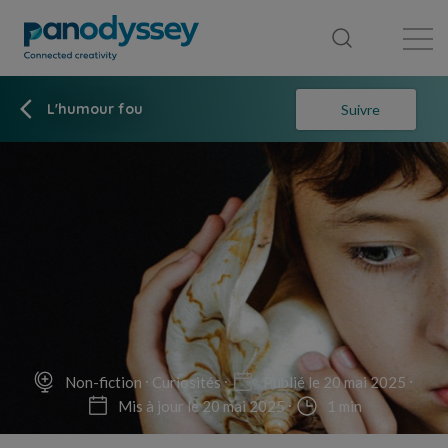
Bibliothèque
Fil d'actualité
Publication
L'humour fou
Suivre
Non-fiction
Curiosités
Publié le 20 mai 2025
Mis à jour le 20 mai 2025
1 min