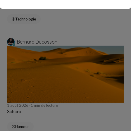
Colimaçon
Technologie
Bernard Ducosson
1 août 2026
1 min de lecture
Sahara
Humour