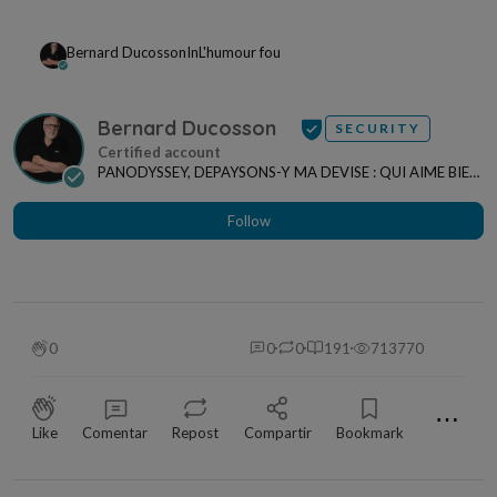
Bernard Ducosson
In
L'humour fou
Bernard Ducosson
SECURITY
PANODYSSEY, DEPAYSONS-Y MA DEVISE : QUI AIME BIEN,
CHARRIE BIEN ! "CREATEUR DE CONTENU" po...
Follow
0
0
0
191
713770
⋯
Like
Comentar
Repost
Compartir
Bookmark