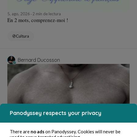
5, ago, 2026
2 min de lectura
En 2 mots, comprenez-moi !
Cultura
Bernard Ducosson
Panodyssey respects your privacy
5, ago, 2026
min de lectura
There are
no ads
on Panodyssey. Cookies will never be
Tétons
used to serve targeted advertising.