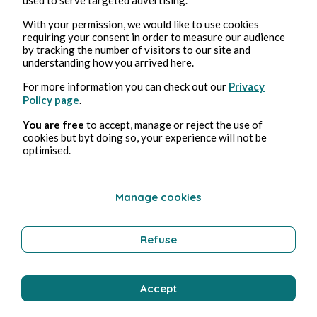
With your permission, we would like to use cookies
Humor
requiring your consent in order to measure our audience
by tracking the number of visitors to our site and
understanding how you arrived here.
Bernard Ducosson
For more information you can check out our
Privacy
Policy page
.
You are free
to accept, manage or reject the use of
cookies but byt doing so, your experience will not be
optimised.
Manage cookies
5, ago, 2026
min de lectura
Refuse
Gardien
Accept
Emprendimiento