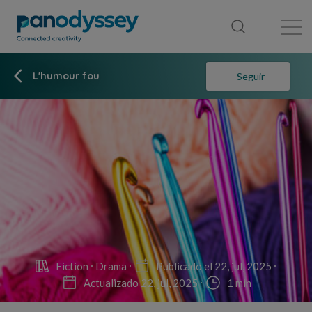
Library
News feed
Publication
L'humour fou
Seguir
Fiction
Drama
Publicado el 22, jul, 2025
Actualizado 22, jul, 2025
1 min