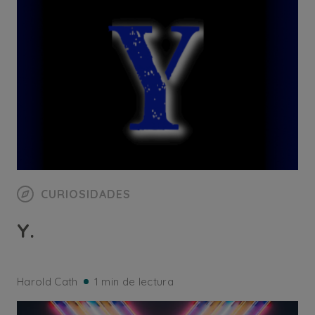
CURIOSIDADES
Y.
Harold Cath
1 min de lectura