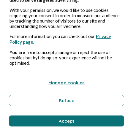
With your permission, we would like to use cookies
requiring your consent in order to measure our audience
by tracking the number of visitors to our site and
understanding how you arrived here.
For more information you can check out our
Privacy
Policy page
.
You are free
to accept, manage or reject the use of
cookies but byt doing so, your experience will not be
CURIOSIDADES
optimised.
Le Messager aux plumes
Manage cookies
marbrées
Refuse
Lapil'à'folie
9 min de lectura
Accept