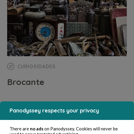
CURIOSIDADES
Brocante
Bernard Ducosson
1 min de lectura
Panodyssey respects your privacy
There are
no ads
on Panodyssey. Cookies will never be
used to serve targeted advertising.