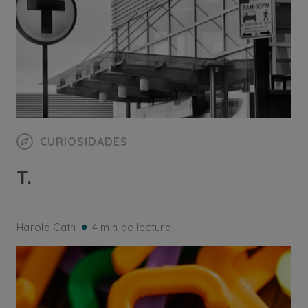
CURIOSIDADES
T.
Harold Cath
4 min de lectura