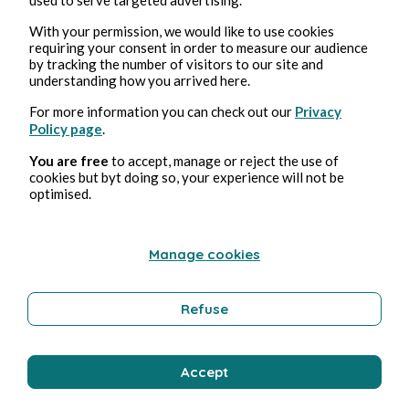
Educación
With your permission, we would like to use cookies
requiring your consent in order to measure our audience
by tracking the number of visitors to our site and
Bernard Ducosson
understanding how you arrived here.
For more information you can check out our
Privacy
Policy page
.
You are free
to accept, manage or reject the use of
cookies but byt doing so, your experience will not be
optimised.
Manage cookies
2, ago, 2026
min de lectura
Sirène
Refuse
Tecnología
Accept