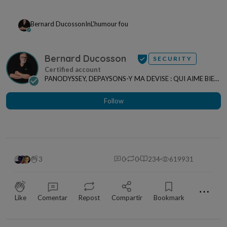
Bernard Ducosson
In
L'humour fou
Bernard Ducosson
SECURITY
PANODYSSEY, DEPAYSONS-Y MA DEVISE : QUI AIME BIEN,
CHARRIE BIEN ! "CREATEUR DE CONTENU" po...
Follow
3
0
0
234
619931
⋯
Like
Comentar
Repost
Compartir
Bookmark