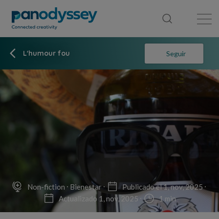
Library
News feed
Publication
L'humour fou
Seguir
Non-fiction
Bienestar
Publicado el 1, nov, 2025
Actualizado 1, nov, 2025
1 min