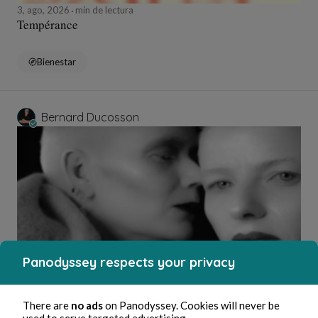
3, ago, 2026
min de lectura
Tempérance
Bienestar
Bernard Ducosson
Panodyssey respects your privacy
3, ago, 2026
1 min de lectura
Affabulateurs
There are
no ads
on Panodyssey. Cookies will never be
used to serve targeted advertising.