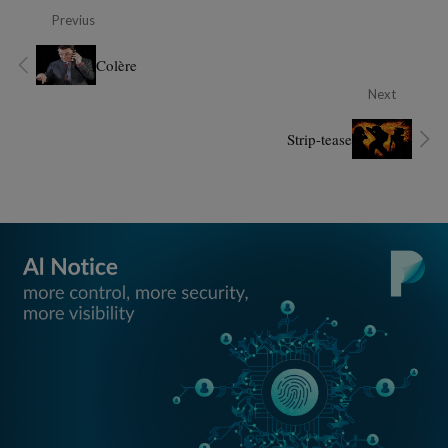
Previus
Colère
Next
Strip-tease