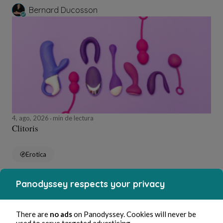
Bernard Ducosson
4, ago, 2026
min de lectura
Clitoris
Erotica
Panodyssey respects your privacy
Bernard Ducosson
There are
no ads
on Panodyssey. Cookies will never be
used to serve targeted advertising.