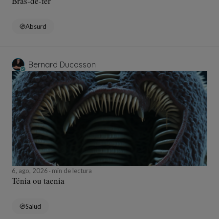
Bras-de-fer
Absurd
Bernard Ducosson
6, ago, 2026
min de lectura
Ténia ou taenia
Salud