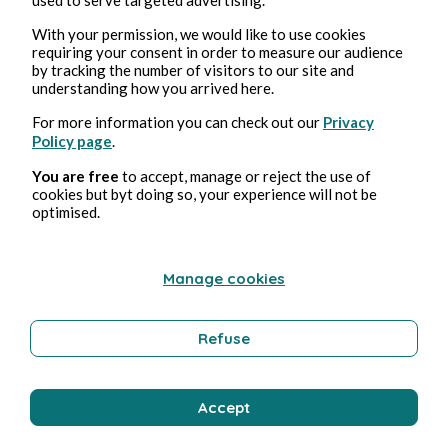
With your permission, we would like to use cookies
requiring your consent in order to measure our audience
by tracking the number of visitors to our site and
understanding how you arrived here.
For more information you can check out our
Privacy
Policy page
.
4, ago, 2026
1 min de lectura
Bisou
You are free
to accept, manage or reject the use of
cookies but byt doing so, your experience will not be
optimised.
Bienestar
Manage cookies
Bernard Ducosson
Refuse
Accept