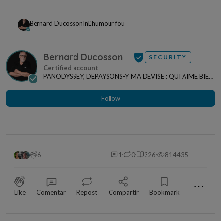
Bernard Ducosson
In
L'humour fou
Bernard Ducosson
SECURITY
PANODYSSEY, DEPAYSONS-Y MA DEVISE : QUI AIME BIEN,
CHARRIE BIEN ! "CREATEUR DE CONTENU" po...
Follow
6
1
0
326
814435
⋯
Like
Comentar
Repost
Compartir
Bookmark