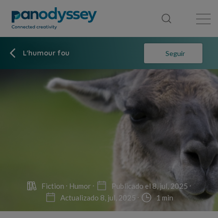
Library
News feed
Publication
L'humour fou
Seguir
Fiction
Humor
Publicado el 8, jul, 2025
Actualizado 8, jul, 2025
1 min