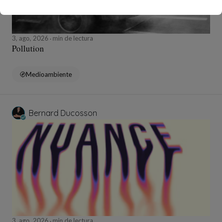
3, ago, 2026
min de lectura
Pollution
Medioambiente
Bernard Ducosson
3, ago, 2026
min de lectura