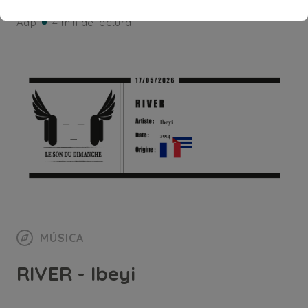
Adp
4 min de lectura
MÚSICA
RIVER - Ibeyi