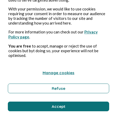
Adp
2 min de lectura
With your permission, we would like to use cookies
requiring your consent in order to measure our audience
by tracking the number of visitors to our site and
understanding how you arrived here.
For more information you can check out our
Privacy
Policy page
.
You are free
to accept, manage or reject the use of
cookies but byt doing so, your experience will not be
optimised.
Manage cookies
MÚSICA
Refuse
ASAFO BESOE - C.K. Mann &
his Carousel 7
Accept