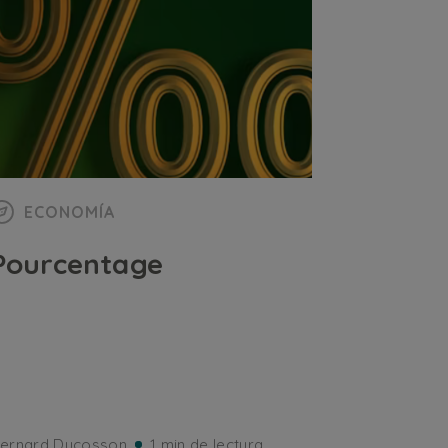
ECONOMÍA
Pourcentage
ernard Ducosson
1 min de lectura