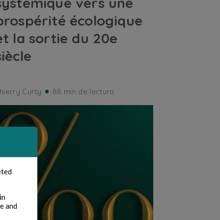
systémique vers une
prospérité écologique
et la sortie du 20e
siècle
hierry Curty
88 min de lectura
eted
in
te and