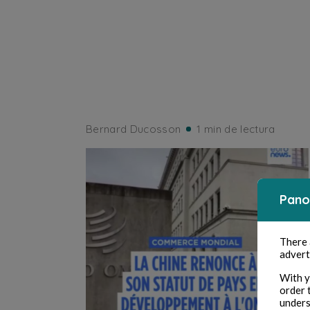
Bernard Ducosson
1 min de lectura
Pano
There
advert
With y
order 
unders