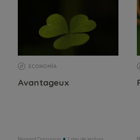
ECONOMÍA
Avantageux
Bernard Ducosson
1 min de lectura
B