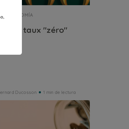
ECONOMÍA
so,
Prêt à taux "zéro"
ernard Ducosson
1 min de lectura