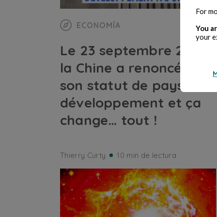
For mo
ECONOMÍA
You ar
your e
Le 23 septembre 2025
la Chine a renoncé à
M
son statut de pays en
développement et ça
change… tout !
Thierry Curty
10 min de lectura