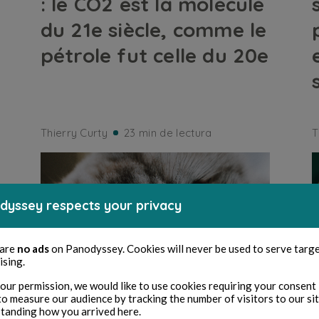
: le CO2 est la molécule
du 21e siècle, comme le
pétrole fut celle du 20e
Thierry Curty
23 min de lectura
T
dyssey respects your privacy
 are
no ads
on Panodyssey. Cookies will never be used to serve targ
ising.
our permission, we would like to use cookies requiring your consent 
to measure our audience by tracking the number of visitors to our si
tanding how you arrived here.