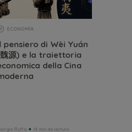
ECONOMÍA
Il pensiero di Wèi Yuán
(魏源) e la traiettoria
economica della Cina
moderna
iorgio Ruffa
14 min de lectura