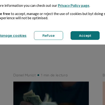
re information you can check out our
Privacy Policy page
.
ECONOMÍA
e free
to accept, manage or reject the use of cookies but byt doing 
xperience will not be optimised.
Prix
anage cookies
Refuse
Accept
Daniel Muriot
1 min de lectura
B