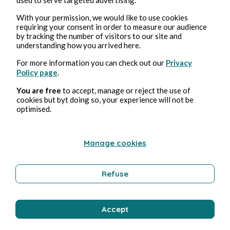
27 juin - Hasta la victoria
With your permission, we would like to use cookies
requiring your consent in order to measure our audience
by tracking the number of visitors to our site and
Laurence David
2 min de lectura
understanding how you arrived here.
For more information you can check out our
Privacy
Policy page
.
You are free
to accept, manage or reject the use of
cookies but byt doing so, your experience will not be
optimised.
Manage cookies
Refuse
SALUD
Accept