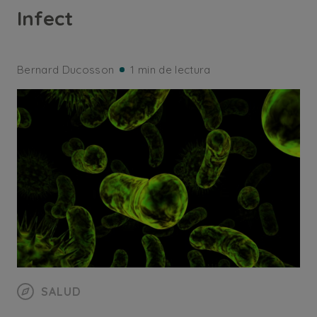
Infect
Bernard Ducosson
1 min de lectura
SALUD