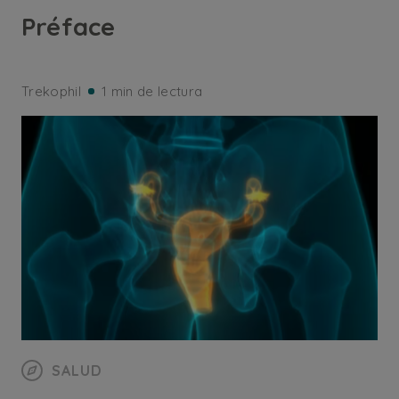
Préface
Trekophil
1 min de lectura
SALUD