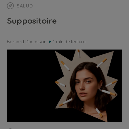
SALUD
Suppositoire
Bernard Ducosson
1 min de lectura