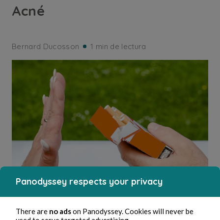
Acné
Bernard Ducosson
1 min de lectura
Panodyssey respects your privacy
SALUD
There are
no ads
on Panodyssey. Cookies will never be
used to serve targeted advertising.