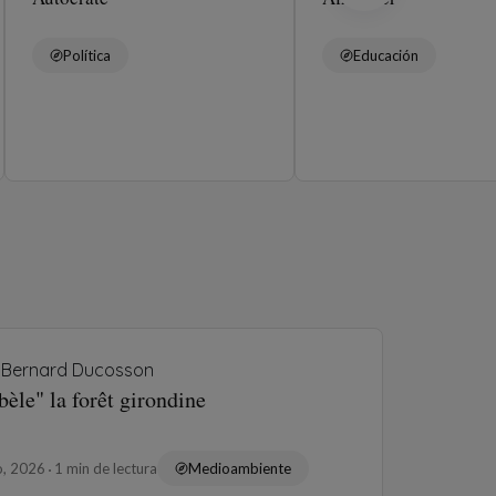
Política
Educación
Bernard Ducosson
èle" la forêt girondine
o, 2026
1 min de lectura
Medioambiente