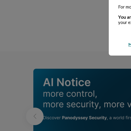
For mo
You ar
your e
P
M