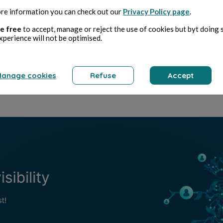
re information you can check out our
Privacy Policy page
.
e free
to accept, manage or reject the use of cookies but byt doing 
xperience will not be optimised.
revius
Ne
Raie
Bébé
anage cookies
Refuse
Accept