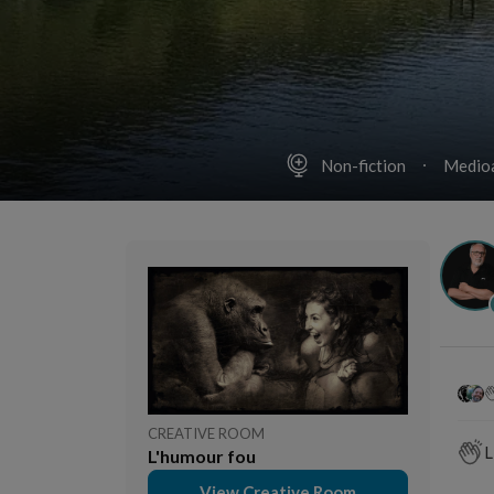
Non-fiction
Medio
CREATIVE ROOM
L
L'humour fou
View Creative Room