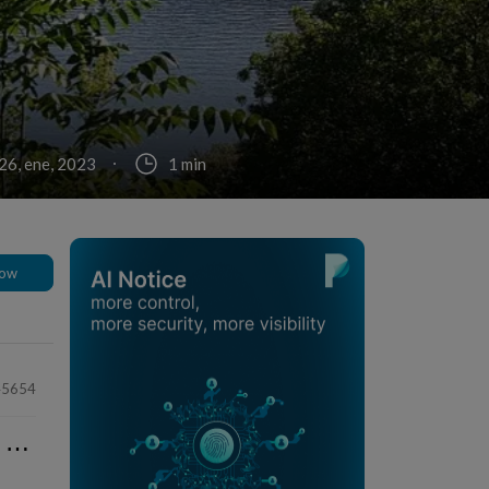
26, ene, 2023
1 min
low
45654
⋯