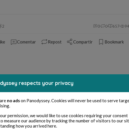
2
0
0
657
9
ike
Comentar
Repost
Compartir
Bookmark
mentario (
0
)
dyssey respects your privacy
Tienes que iniciar sesión para comentar
 are
no ads
on Panodyssey. Cookies will never be used to serve targ
ising.
Iniciar sesión
our permission, we would like to use cookies requiring your consent 
to measure our audience by tracking the number of visitors to our si
tanding how you arrived here.