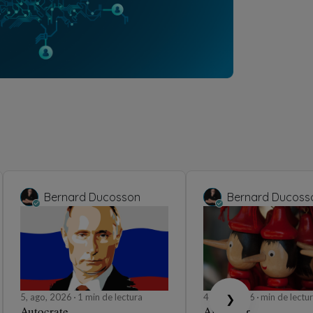
Bernard Ducosson
Bernard Ducoss
5, ago, 2026
1 min de lectura
4, ago, 2026
min de lectu
❯
Autocrate
Affabuler