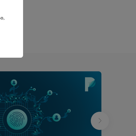
so,
xt