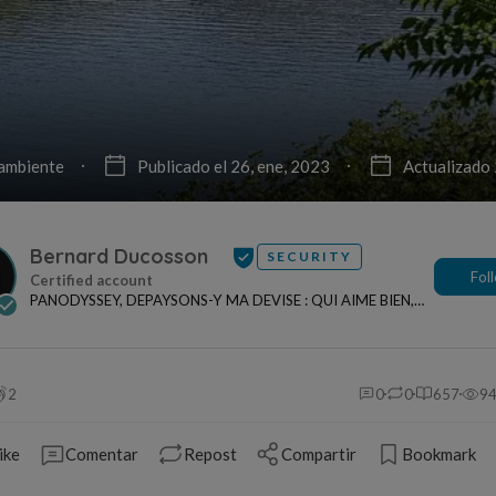
ambiente
Publicado el 26, ene, 2023
Actualizado 
Bernard Ducosson
SECURITY
Fol
PANODYSSEY, DEPAYSONS-Y MA DEVISE : QUI AIME BIEN,
CHARRIE BIEN ! "CREATEUR DE CONTENU" po...
2
0
0
657
9
ike
Comentar
Repost
Compartir
Bookmark