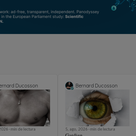
ernard Ducosson
Bernard Ducosson
 2026
min de lectura
5, ago, 2026
min de lectura
Gardien