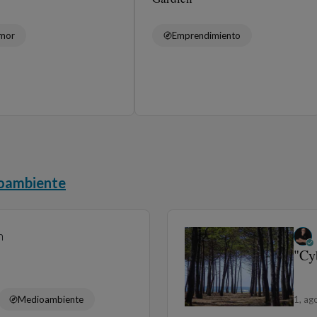
mor
Emprendimiento
oambiente
n
"Cyb
Medioambiente
1, ag