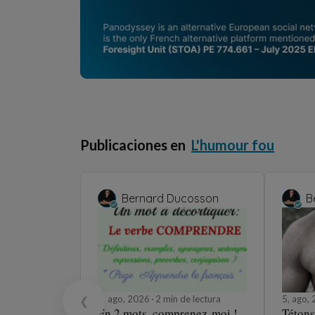
Publicaciones en
L'humour fou
Bernard Ducosson
B
5, ago, 2026
2 min de lectura
5, ago,
❮
En 2 mots, comprenez-moi !
Tétons