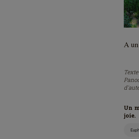
A un 
Text
Panod
d'aut
Un mo
joie.
Eup