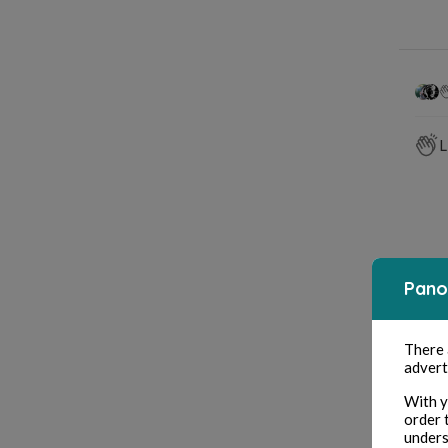
L
Co
Pano
There
advert
With y
order 
unders