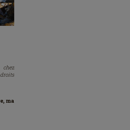
s chez
droits
re, ma