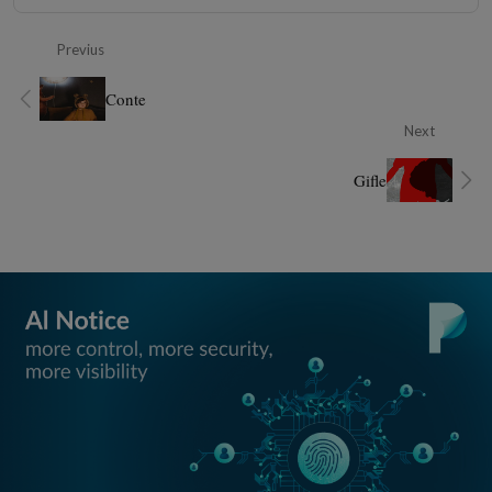
Previus
Conte
Next
Gifle