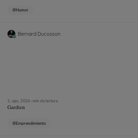
Humor
With your permission, we would like to use cookies
requiring your consent in order to measure our audience
by tracking the number of visitors to our site and
understanding how you arrived here.
Bernard Ducosson
For more information you can check out our
Privacy
Policy page
.
You are free
to accept, manage or reject the use of
cookies but byt doing so, your experience will not be
optimised.
Manage cookies
5, ago, 2026
min de lectura
Refuse
Gardien
Emprendimiento
Accept