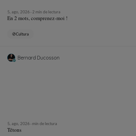
5, ago, 2026
2 min de lectura
En 2 mots, comprenez-moi !
Cultura
Bernard Ducosson
Panodyssey respects your privacy
5, ago, 2026
min de lectura
Tétons
There are
no ads
on Panodyssey. Cookies will never be
used to serve targeted advertising.