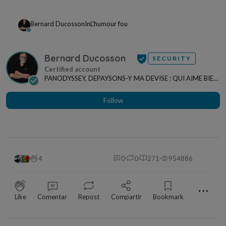
Bernard Ducosson
In
L'humour fou
Bernard Ducosson
SECURITY
PANODYSSEY, DEPAYSONS-Y MA DEVISE : QUI AIME BIEN,
CHARRIE BIEN ! "CREATEUR DE CONTENU" po...
Follow
4
0
0
271
954886
⋯
Like
Comentar
Repost
Compartir
Bookmark