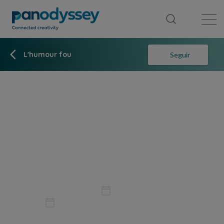
Library
News feed
Publication
L'humour fou
Seguir
Non-fiction
Arts
Publicado el 4, mar, 2025
Actualizado 4, mar, 2025
1 min