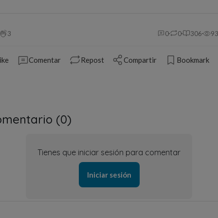
3
0
0
306
9
ike
Comentar
Repost
Compartir
Bookmark
mentario (
0
)
Tienes que iniciar sesión para comentar
Iniciar sesión