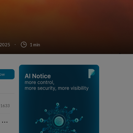
, 2025
1 min
low
31633
⋯