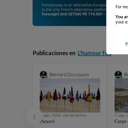
For mo
You ar
your e
M
Publicaciones en
L'humour fou
Bernard Ducosson
B
8, ago, 2026
min de lectura
7, ago,
❮
Parasol
Carpe