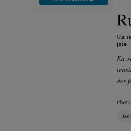
R
Un mo
joie
En s
tensi
des f
Photo
Eup