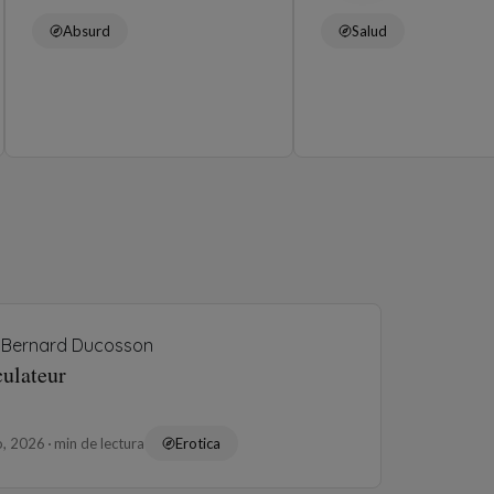
Absurd
Salud
Bernard Ducosson
culateur
o, 2026
min de lectura
Erotica