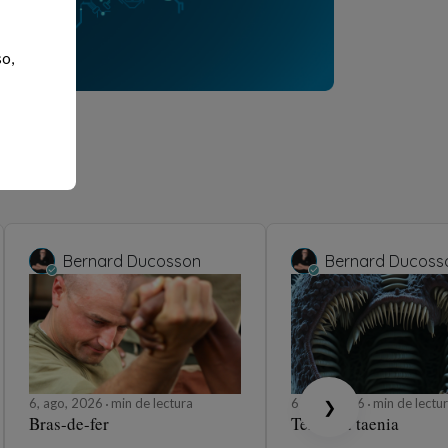
so,
Bernard Ducosson
Bernard Ducoss
6, ago, 2026
min de lectura
6, ago, 2026
min de lectu
❯
Bras-de-fer
Ténia ou taenia