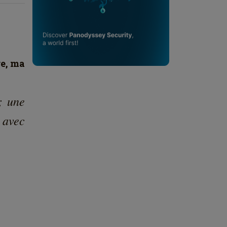
re, ma
; une
r avec