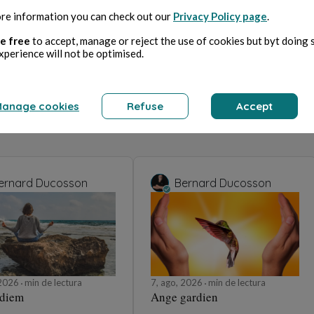
re information you can check out our
Privacy Policy page
.
e free
to accept, manage or reject the use of cookies but byt doing 
xperience will not be optimised.
anage cookies
Refuse
Accept
ernard Ducosson
Bernard Ducosson
 2026
min de lectura
7, ago, 2026
min de lectura
 diem
Ange gardien