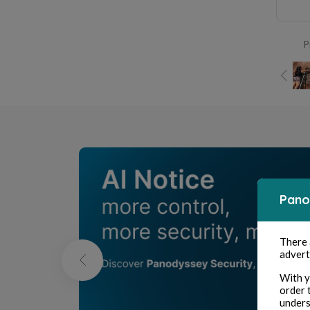
P
Pano
There
advert
With y
order 
unders