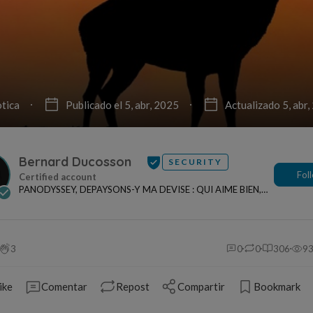
tica
Publicado el 5, abr, 2025
Actualizado 5, abr
Bernard Ducosson
SECURITY
Fol
PANODYSSEY, DEPAYSONS-Y MA DEVISE : QUI AIME BIEN,
CHARRIE BIEN ! "CREATEUR DE CONTENU" po...
3
0
0
306
9
ike
Comentar
Repost
Compartir
Bookmark