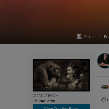
Fiction
Ero
CREATIVE ROOM
L
L'humour fou
View Creative Room