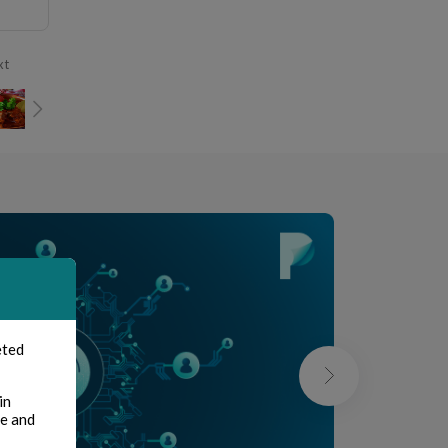
xt
eted
in
te and