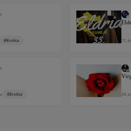
n
Eldr
Erotica
31, j
n
Virg
ra
Erotica
28, j