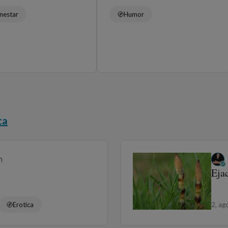
nestar
Humor
ca
n
Eja
Erotica
2, ag