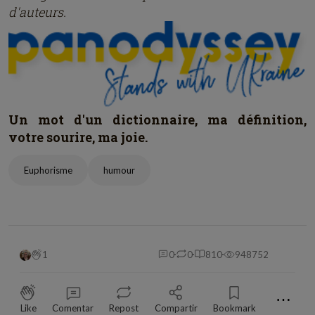
d'auteurs.
Un mot d'un dictionnaire, ma définition,
votre sourire, ma joie.
Euphorisme
humour
1
0
0
810
948752
⋯
Like
Comentar
Repost
Compartir
Bookmark