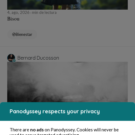
4, ago, 2026
min de lectura
Bisou
Bienestar
Bernard Ducosson
Panodyssey respects your privacy
3, ago, 2026
min de lectura
Pollution
There are
no ads
on Panodyssey. Cookies will never be
used to serve targeted advertising.