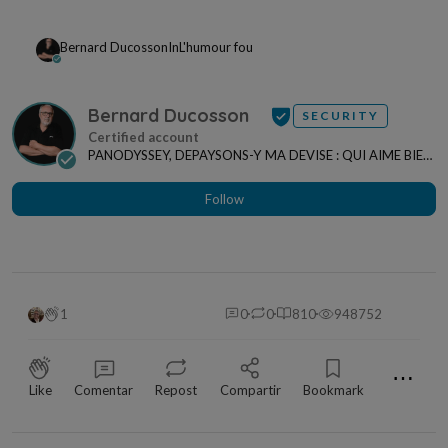
Bernard Ducosson
In
L'humour fou
Bernard Ducosson
SECURITY
PANODYSSEY, DEPAYSONS-Y MA DEVISE : QUI AIME BIEN,
CHARRIE BIEN ! "CREATEUR DE CONTENU" po...
Follow
1
0
0
810
948752
⋯
Like
Comentar
Repost
Compartir
Bookmark