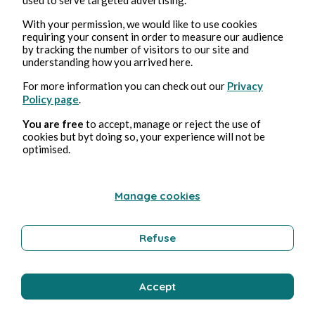
With your permission, we would like to use cookies
Medioambiente
requiring your consent in order to measure our audience
by tracking the number of visitors to our site and
understanding how you arrived here.
Bernard Ducosson
For more information you can check out our
Privacy
Policy page
.
You are free
to accept, manage or reject the use of
cookies but byt doing so, your experience will not be
optimised.
Manage cookies
3, ago, 2026
min de lectura
Refuse
Tempérance
Bienestar
Accept