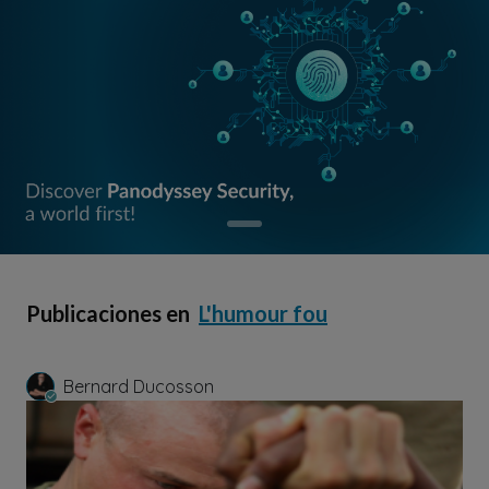
Publicaciones en
L'humour fou
Bernard Ducosson