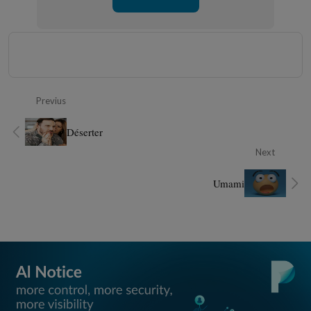
Previus
Déserter
Next
Umami