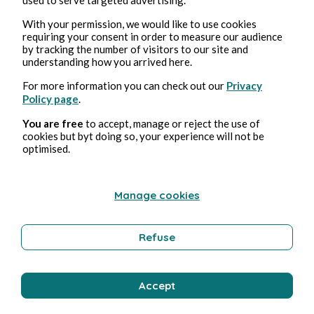
With your permission, we would like to use cookies
requiring your consent in order to measure our audience
3, ago, 2026
1 min de lectura
by tracking the number of visitors to our site and
Affabulateurs
understanding how you arrived here.
For more information you can check out our
Privacy
Educación
Policy page
.
You are free
to accept, manage or reject the use of
cookies but byt doing so, your experience will not be
Bernard Ducosson
optimised.
Manage cookies
Refuse
Accept
2, ago, 2026
min de lectura
Sirène