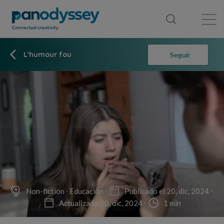
Library
News feed
Publication
L'humour fou
Seguir
Non-fiction
Educación
Publicado el 20, dic, 2024
Actualizado 20, dic, 2024
1 min