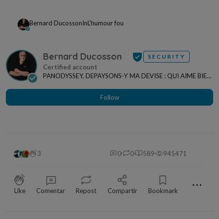
Bernard Ducosson
In
L'humour fou
Bernard Ducosson
SECURITY
PANODYSSEY, DEPAYSONS-Y MA DEVISE : QUI AIME BIEN,
CHARRIE BIEN ! "CREATEUR DE CONTENU" po...
Follow
3
0
0
589
945471
⋯
Like
Comentar
Repost
Compartir
Bookmark