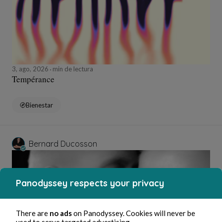
3, ago, 2026
min de lectura
Tempérance
Bienestar
Bernard Ducosson
Panodyssey respects your privacy
There are
no ads
on Panodyssey. Cookies will never be
used to serve targeted advertising.