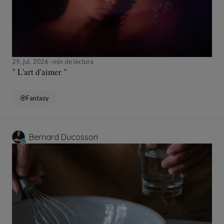
29, jul, 2026
min de lectura
" L'art d'aimer "
Fantasy
Bernard Ducosson