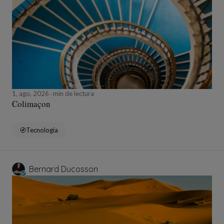
1, ago, 2026
min de lectura
Colimaçon
Tecnología
Bernard Ducosson