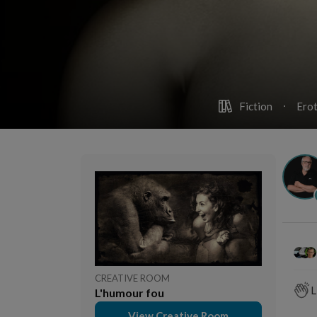
Fiction
Erot
CREATIVE ROOM
L
L'humour fou
View Creative Room