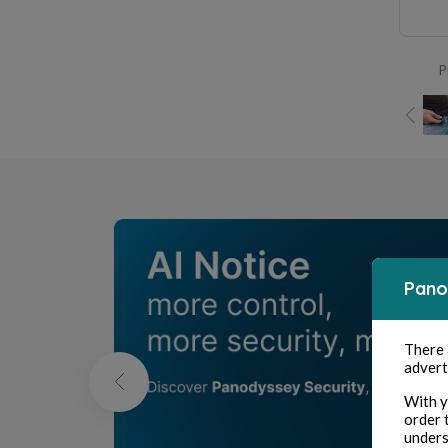
P
Pano
There
advert
With y
order 
unders