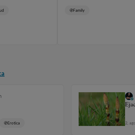
lud
Family
ca
n
Eja
Erotica
2, ag