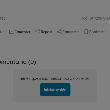
3
0
0
235
6
ike
Comentar
Repost
Compartir
Bookmark
mentario (
0
)
Tienes que iniciar sesión para comentar
Iniciar sesión