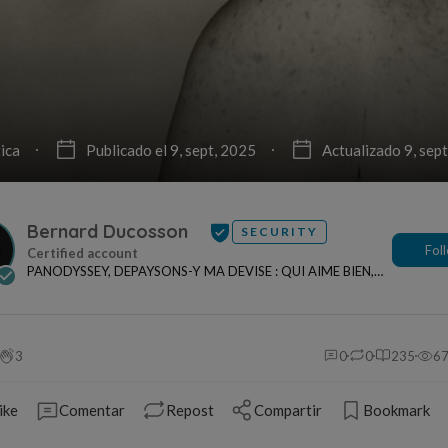
ica
Publicado el 9, sept, 2025
Actualizado 9, sep
Bernard Ducosson
SECURITY
Fol
PANODYSSEY, DEPAYSONS-Y MA DEVISE : QUI AIME BIEN,
CHARRIE BIEN ! "CREATEUR DE CONTENU" po...
3
0
0
235
6
ike
Comentar
Repost
Compartir
Bookmark