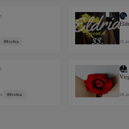
n
Eldr
Erotica
31, j
n
Virg
ra
Erotica
28, j