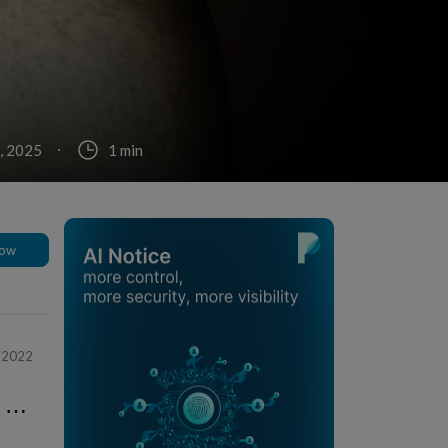
t, 2025
1 min
low
72022
⋯