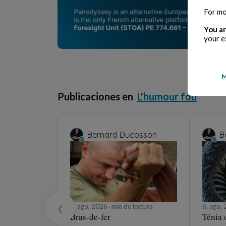
For mo
You ar
your e
M
Publicaciones en
L'humour fou
Bernard Ducosson
B
6, ago, 2026
min de lectura
6, ago,
❮
Bras-de-fer
Ténia 