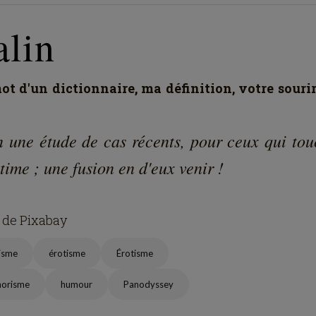
alin
t d'un dictionnaire, ma définition, votre souri
n une étude de cas récents, pour ceux qui tou
ntime ; une fusion en d'eux venir !
 de Pixabay
isme
érotisme
Érotisme
horisme
humour
Panodyssey