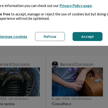
re information you can check out our
Privacy Policy page
.
e free
to accept, manage or reject the use of cookies but byt doing 
xperience will not be optimised.
anage cookies
Refuse
Accept
ernard Ducosson
Bernard Ducosson
 2026
min de lectura
6, ago, 2026
min de lectura
ou taenia
Concubin.e