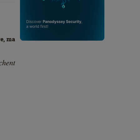
re, ma
chent