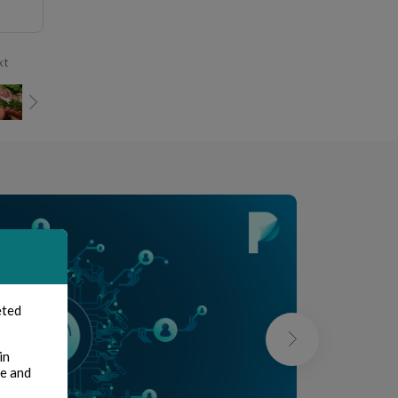
xt
eted
in
te and