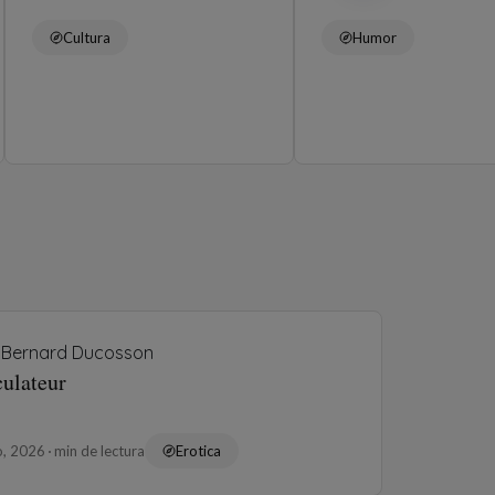
Cultura
Humor
Bernard Ducosson
culateur
o, 2026
min de lectura
Erotica