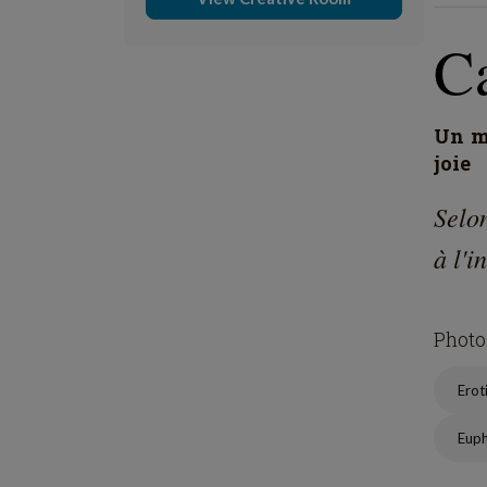
C
Un mo
joie
Selo
à l'i
Photo
Erot
Eup