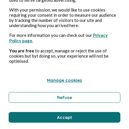
2, ago, 2026
min de lectura
With your permission, we would like to use cookies
Méchoui
requiring your consent in order to measure our audience
by tracking the number of visitors to our site and
understanding how you arrived here.
Gastronomía
For more information you can check out our
Privacy
Policy page
.
Bernard Ducosson
You are free
to accept, manage or reject the use of
cookies but byt doing so, your experience will not be
optimised.
Manage cookies
Refuse
2, ago, 2026
min de lectura
Ejaculateur
Accept