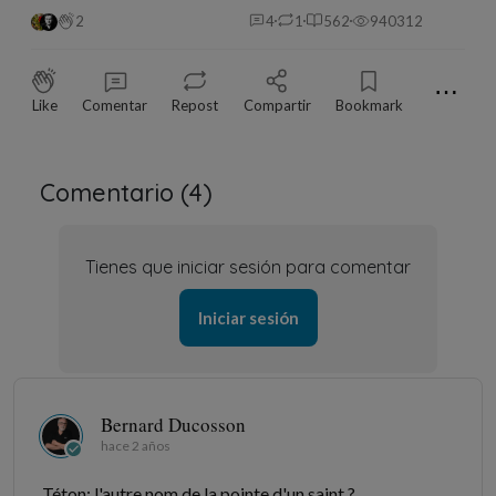
2
4
1
562
940312
⋯
Like
Comentar
Repost
Compartir
Bookmark
Comentario (
4
)
Tienes que iniciar sesión para comentar
Iniciar sesión
Bernard Ducosson
hace 2 años
Téton: l'autre nom de la pointe d'un saint ?