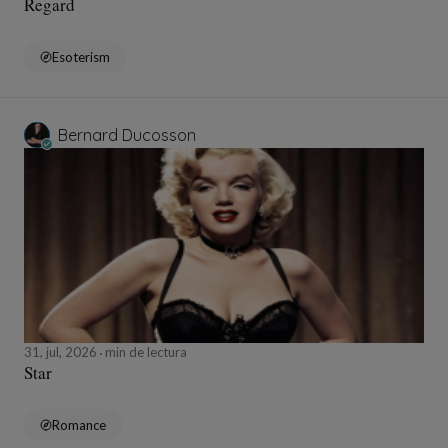
Regard
Esoterism
Bernard Ducosson
31, jul, 2026
min de lectura
Star
Romance