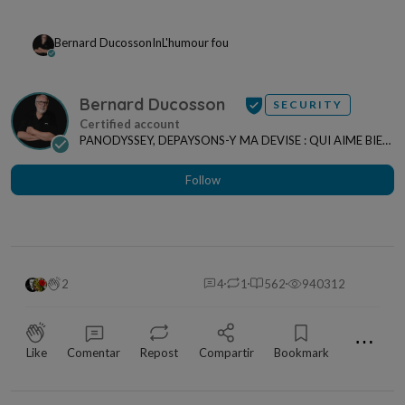
Bernard Ducosson
In
L'humour fou
Bernard Ducosson
SECURITY
PANODYSSEY, DEPAYSONS-Y MA DEVISE : QUI AIME BIEN,
CHARRIE BIEN ! "CREATEUR DE CONTENU" po...
Follow
2
4
1
562
940312
⋯
Like
Comentar
Repost
Compartir
Bookmark