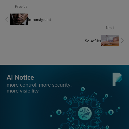
Previus
Intransigeant
Next
Se soûler