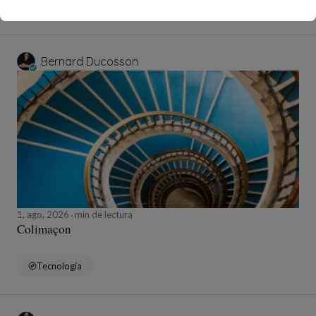
Erotica
Bernard Ducosson
1, ago, 2026
min de lectura
Colimaçon
Tecnología