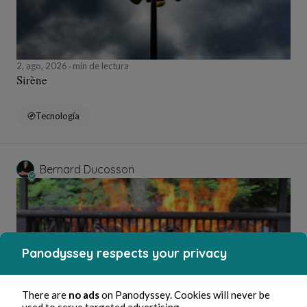
2, ago, 2026
min de lectura
Sirène
Tecnología
Bernard Ducosson
Panodyssey respects your privacy
There are
no ads
on Panodyssey. Cookies will never be
used to serve targeted advertising.