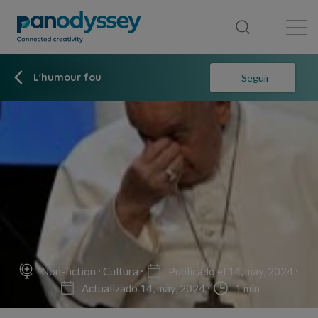
Library
News feed
Publication
L'humour fou
Seguir
Non-fiction
Cultura
Publicado el 14, may, 2024
Actualizado 14, may, 2024
1 min