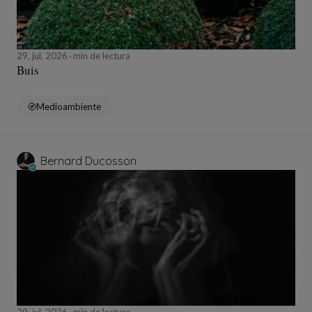
29, jul, 2026
min de lectura
Buis
Medioambiente
Bernard Ducosson