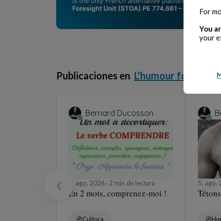
For mo
You ar
your e
Publicaciones en
L'humour fou
M
Bernard Ducosson
B
5, ago, 2026
2 min de lectura
5, ago,
❮
En 2 mots, comprenez-moi !
Tétons
Cultura
Hu