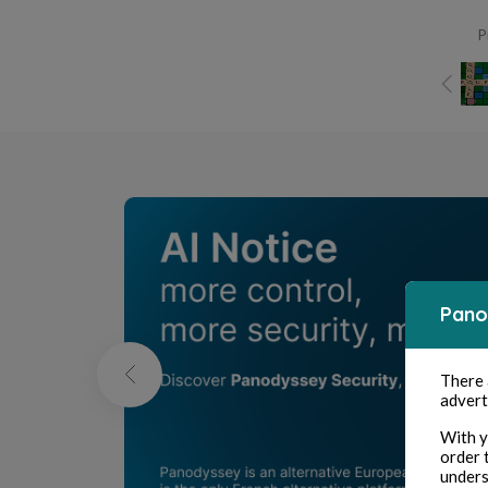
P
Pano
There
advert
With y
order 
unders