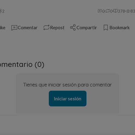
2
0
0
378
8
ike
Comentar
Repost
Compartir
Bookmark
mentario (
0
)
Tienes que iniciar sesión para comentar
Iniciar sesión