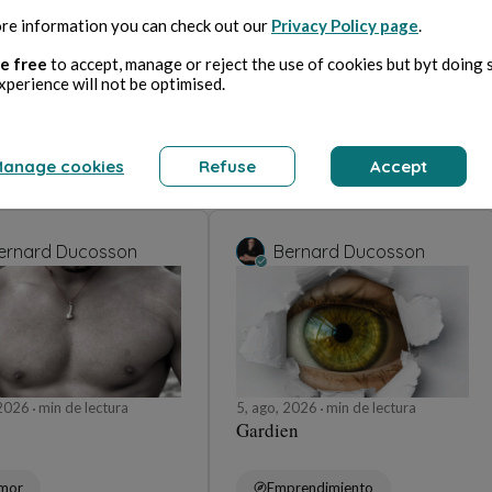
re information you can check out our
Privacy Policy page
.
e free
to accept, manage or reject the use of cookies but byt doing 
xperience will not be optimised.
anage cookies
Refuse
Accept
ernard Ducosson
Bernard Ducosson
 2026
min de lectura
5, ago, 2026
min de lectura
Gardien
mor
Emprendimiento