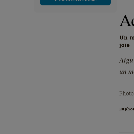
A
Un mo
joie
Aigu
un mo
Photo
Eupho