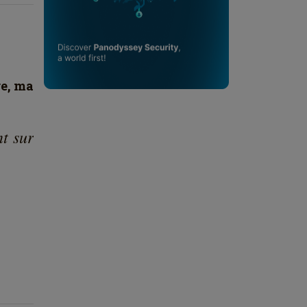
re, ma
t sur