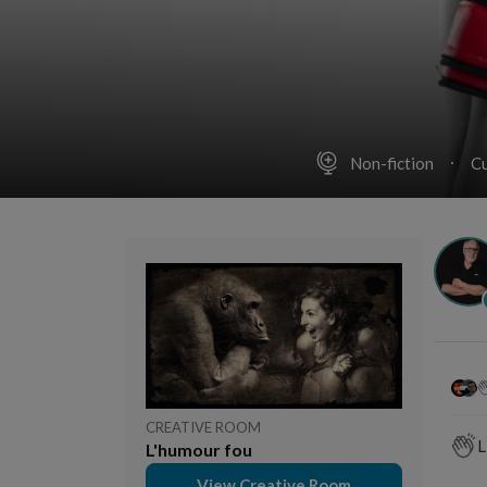
Non-fiction
Cu
CREATIVE ROOM
L
L'humour fou
View Creative Room