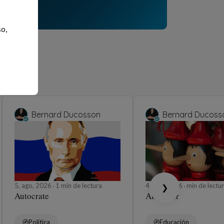
so,
Bernard Ducosson
Bernard Ducoss
5, ago, 2026
1 min de lectura
4, ago, 2026
min de lectu
❯
Autocrate
Affabuler
Política
Educación