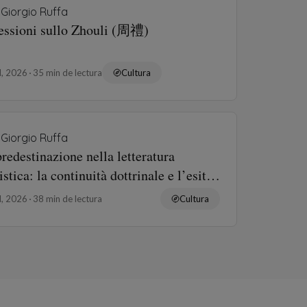
Giorgio Ruffa
lessioni sullo Zhouli (周禮)
ul, 2026
35 min de lectura
Cultura
Giorgio Ruffa
redestinazione nella letteratura
istica: la continuità dottrinale e l’esito
erano
ul, 2026
38 min de lectura
Cultura