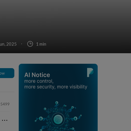
jun, 2025
1 min
low
35499
⋯