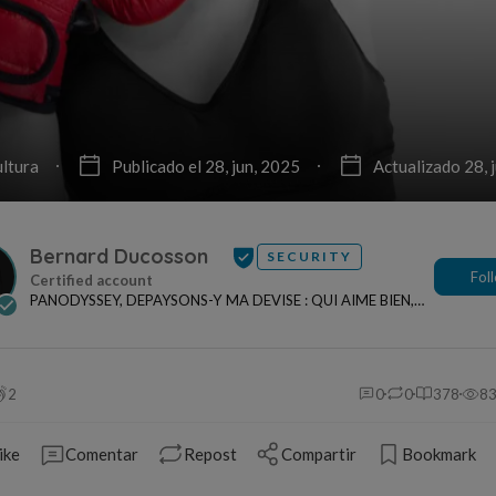
ltura
Publicado el 28, jun, 2025
Actualizado 28, 
Bernard Ducosson
SECURITY
Fol
PANODYSSEY, DEPAYSONS-Y MA DEVISE : QUI AIME BIEN,
CHARRIE BIEN ! "CREATEUR DE CONTENU" po...
2
0
0
378
8
ike
Comentar
Repost
Compartir
Bookmark