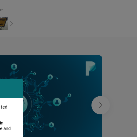
xt
eted
in
te and