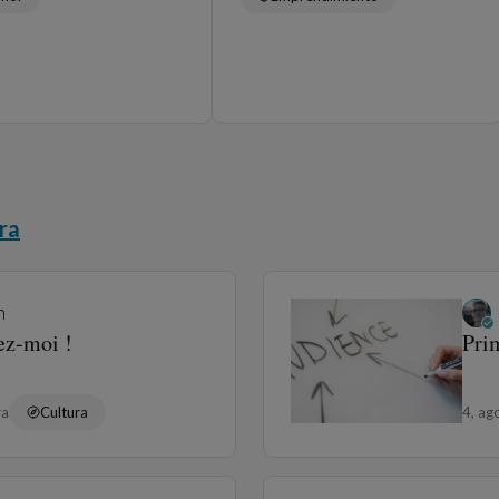
ra
n
ez-moi !
Prim
ra
Cultura
4, ag