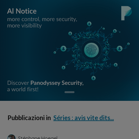
Pubblicazioni in
Séries : avis vite dits...
Stéphane Hoegel