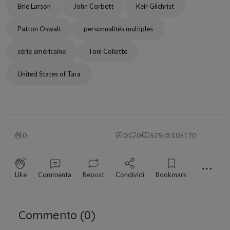
Brie Larson
John Corbett
Keir Gilchrist
Patton Oswalt
personnalités multiples
série américaine
Toni Collette
United States of Tara
0
0
0
575
105170
⋯
Like
Commenta
Repost
Condividi
Bookmark
Commento (
0
)