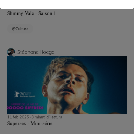
12 feb 2025
2 minuti di lettura
Shining Vale - Saison 1
Cultura
Stéphane Hoegel
11 feb 2025
3 minuti di lettura
Supersex - Mini-série