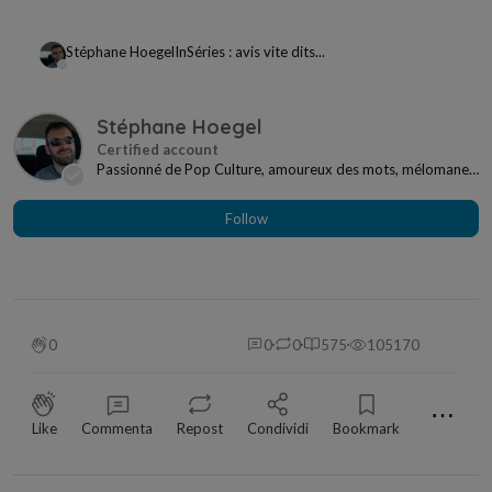
Stéphane Hoegel
In
Séries : avis vite dits...
Stéphane Hoegel
Passionné de Pop Culture, amoureux des mots, mélomane
à mes heures... Je ne me sens jamais seul si j...
Follow
0
0
0
575
105170
⋯
Like
Commenta
Repost
Condividi
Bookmark