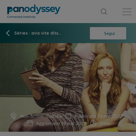
Library
News feed
Publication
Séries : avis vite dits...
Segui
Non-fiction
Cultura
Pubblicato 18 mar 2022
Aggiornato 18 mar 2022
3 min