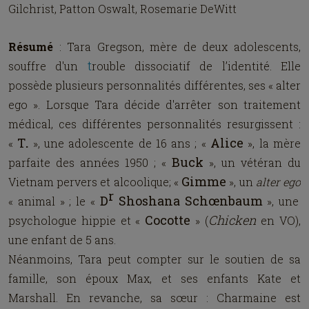
Gilchrist, Patton Oswalt, Rosemarie DeWitt
Résumé
:
Tara Gregson, mère de deux adolescents,
t
souffre d'un
rouble dissociatif de l’identité
. Elle
possède plusieurs personnalités différentes,
ses
« alter
ego ». Lorsque Tara décide d'arrêter son traitement
médical, ces différentes personnalités resurgissent :
T
Alice
«
.
», une adolescente de 16 ans ; «
», la mère
Buck
parfaite des
années 1950
; «
», un vétéran du
Gimme
Vietnam
pervers
et
alcoolique
; «
», un
alter ego
r
D
Shoshana Schœnbaum
« animal » ; le «
», une
Cocotte
Chicken
psychologue
hippie
et «
» (
en VO),
une
enfant de 5 ans.
Néanmoins, Tara peut compter sur le soutien de sa
famille, son époux Max, et ses enfants Kate et
Marshall. En revanche, sa sœur : Charmaine est