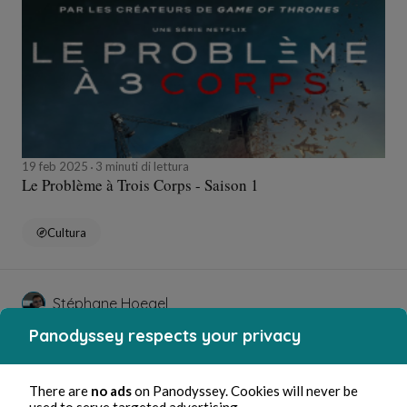
19 feb 2025
3 minuti di lettura
Le Problème à Trois Corps - Saison 1
Cultura
Stéphane Hoegel
Panodyssey respects your privacy
There are
no ads
on Panodyssey. Cookies will never be
used to serve targeted advertising.