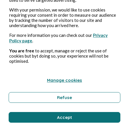
With your permission, we would like to use cookies
requiring your consent in order to measure our audience
by tracking the number of visitors to our site and
understanding how you arrived here.
18 feb 2025
2 minuti di lettura
Foundation - Saison 2
For more information you can check out our
Privacy
Policy page
.
You are free
to accept, manage or reject the use of
Cultura
cookies but byt doing so, your experience will not be
optimised.
Stéphane Hoegel
Manage cookies
Refuse
Accept