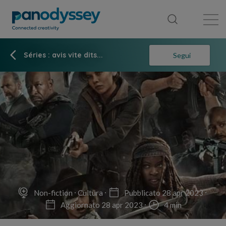
Library
News feed
Publication
Séries : avis vite dits...
Segui
Non-fiction
Cultura
Pubblicato 28 apr 2023
Aggiornato 28 apr 2023
4 min