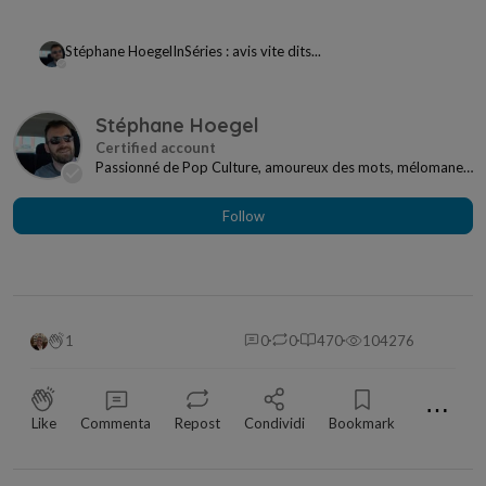
Stéphane Hoegel
In
Séries : avis vite dits...
Stéphane Hoegel
Passionné de Pop Culture, amoureux des mots, mélomane
à mes heures... Je ne me sens jamais seul si j...
Follow
1
0
0
470
104276
⋯
Like
Commenta
Repost
Condividi
Bookmark