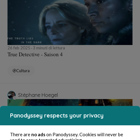
26 feb 2025
3 minuti di lettura
True Detective - Saison 4
Cultura
Stéphane Hoegel
Panodyssey respects your privacy
There are
no ads
on Panodyssey. Cookies will never be
used to serve targeted advertising.