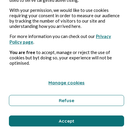
With your permission, we would like to use cookies
requiring your consent in order to measure our audience
by tracking the number of visitors to our site and
25 feb 2025
4 minuti di lettura
understanding how you arrived here.
Echo - Mini-série
For more information you can check out our
Privacy
Policy page
.
Cultura
You are free
to accept, manage or reject the use of
cookies but byt doing so, your experience will not be
optimised.
Stéphane Hoegel
Manage cookies
Refuse
Accept
19 feb 2025
3 minuti di lettura