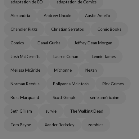
adaptation de BD
adaptation de Comics
Alexandria
Andrew Lincoln
Austin Amelio
Chandler Riggs
Christian Serratos
Comic Books
Comics
Danai Gurira
Jeffrey Dean Morgan
Josh McDermitt
Lauren Cohan
Lennie James
Melissa McBride
Michonne
Negan
Norman Reedus
Pollyanna McIntosh
Rick Grimes
Ross Marquand
Scott Gimple
série américaine
Seth Gilliam
survie
The Walking Dead
Tom Payne
Xander Berkeley
zombies