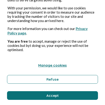
avec la solution du troisième
With your permission, we would like to use cookies
requiring your consent in order to measure our audience
centrosudoku.
by tracking the number of visitors to our site and
understanding how you arrived here.
For more information you can check out our
Privacy
Policy page
.
Bruno Druille
1 minuti di lettura
You are free
to accept, manage or reject the use of
cookies but byt doing so, your experience will not be
optimised.
Manage cookies
Refuse
Accept