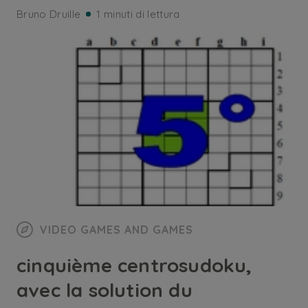
Bruno Druille
1 minuti di lettura
VIDEO GAMES AND GAMES
cinquième centrosudoku,
avec la solution du