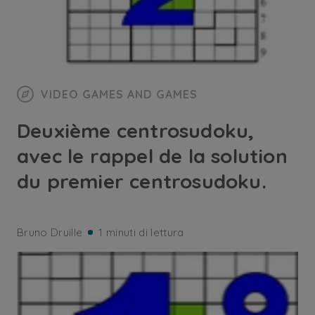
VIDEO GAMES AND GAMES
Deuxième centrosudoku,
avec le rappel de la solution
du premier centrosudoku.
Bruno Druille
1 minuti di lettura