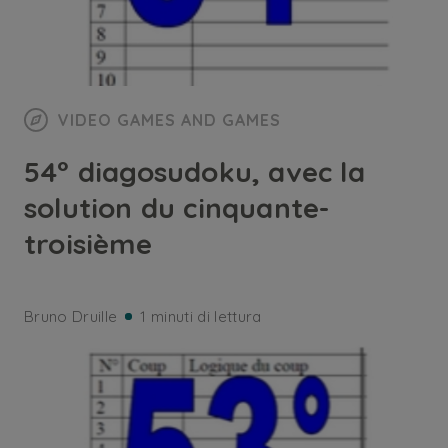
VIDEO GAMES AND GAMES
54° diagosudoku, avec la
solution du cinquante-
troisième
Bruno Druille
1 minuti di lettura