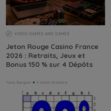
VIDEO GAMES AND GAMES
Jeton Rouge Casino France
2026 : Retraits, Jeux et
Bonus 150 % sur 4 Dépôts
Yanis Bargoin
5 minuti di lettura