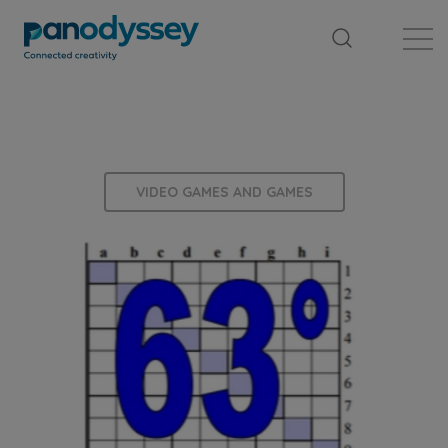
Library
News feed
Publication
VIDEO GAMES AND GAMES