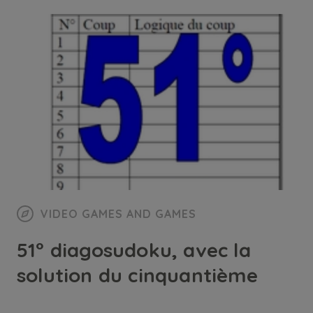
VIDEO GAMES AND GAMES
51° diagosudoku, avec la
solution du cinquantième