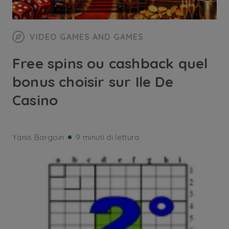
VIDEO GAMES AND GAMES
Free spins ou cashback quel
bonus choisir sur Ile De
Casino
Yanis Bargoin
9 minuti di lettura