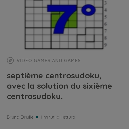
VIDEO GAMES AND GAMES
septième centrosudoku,
avec la solution du sixième
centrosudoku.
Bruno Druille
1 minuti di lettura