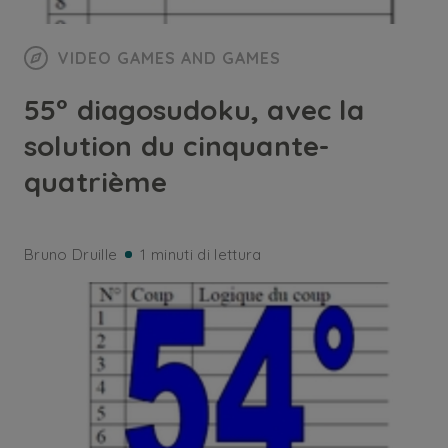
VIDEO GAMES AND GAMES
55° diagosudoku, avec la
solution du cinquante-
quatrième
Bruno Druille
1 minuti di lettura