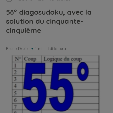
56° diagosudoku, avec la
solution du cinquante-
cinquième
Bruno Druille
1 minuti di lettura