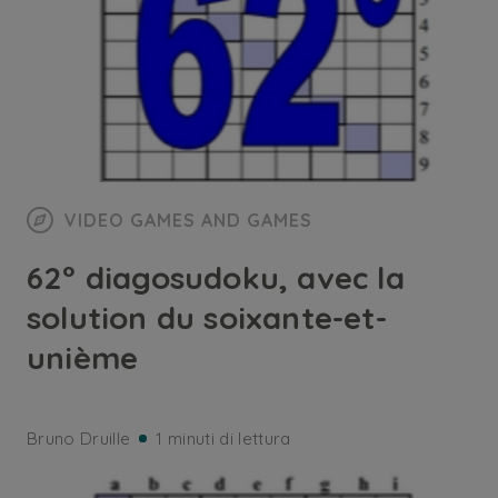
VIDEO GAMES AND GAMES
62° diagosudoku, avec la
solution du soixante-et-
unième
Bruno Druille
1 minuti di lettura