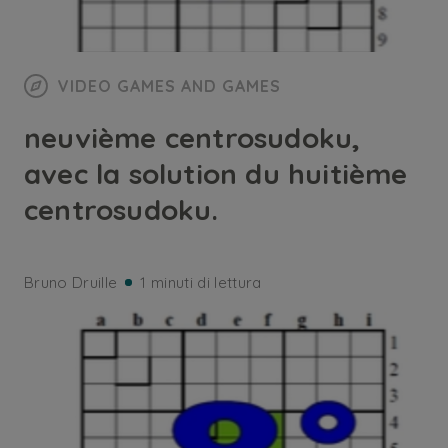
VIDEO GAMES AND GAMES
neuvième centrosudoku,
avec la solution du huitième
centrosudoku.
Bruno Druille
1 minuti di lettura