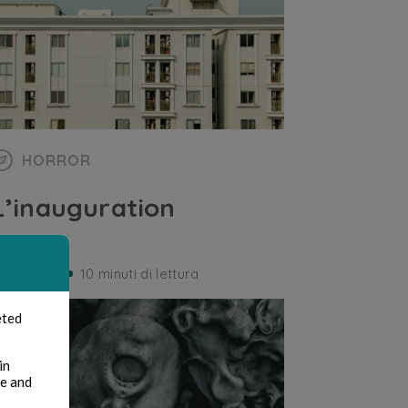
HORROR
L’inauguration
 C Wallas
10 minuti di lettura
eted
in
te and