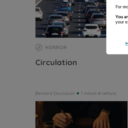
For mo
You ar
your e
M
HORROR
Circulation
Bernard Ducosson
1 minuti di lettura