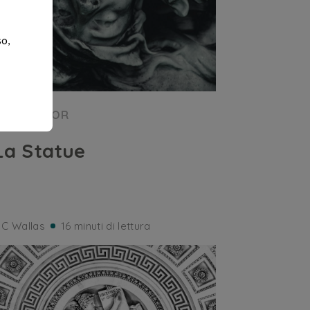
so,
HORROR
La Statue
 C Wallas
16 minuti di lettura