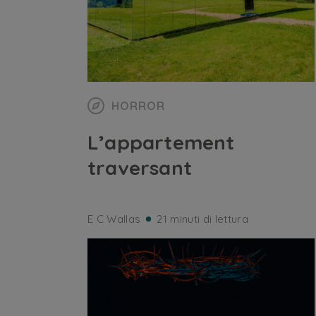
HORROR
L’appartement
traversant
E C Wallas
21 minuti di lettura