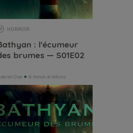
HORROR
Bathyan : l'écumeur
des brumes — S01E02
abriel Dax
8 minuti di lettura