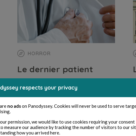
HORROR
Le dernier patient
dyssey respects your privacy
E C Wallas
6 minuti di lettura
E
 are
no ads
on Panodyssey. Cookies will never be used to serve targ
ising.
our permission, we would like to use cookies requiring your consent 
to measure our audience by tracking the number of visitors to our si
tanding how you arrived here.