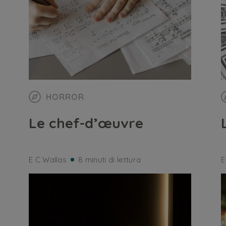
HORROR
Le chef-d’œuvre
E C Wallas
8 minuti di lettura
E