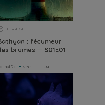
HORROR
Bathyan : l'écumeur
des brumes — S01E01
abriel Dax
6 minuti di lettura