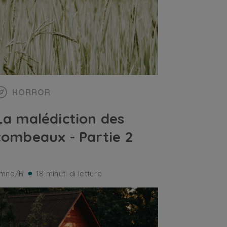
HORROR
La malédiction des
tombeaux - Partie 2
mna/R
18 minuti di lettura