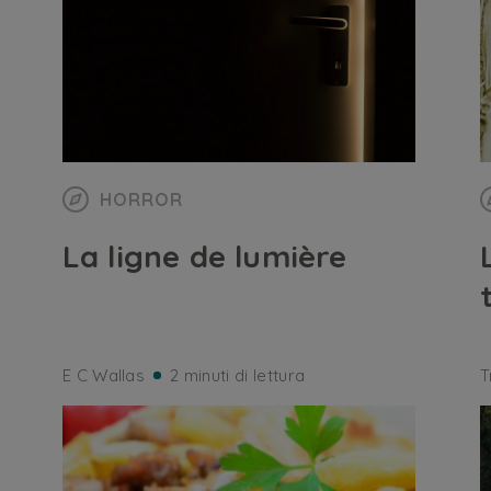
HORROR
La ligne de lumière
E C Wallas
2 minuti di lettura
T