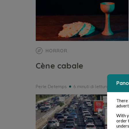
HORROR
Cène cabale
Pano
Perle Detemps
6 minuti di lettura
There
advert
With y
order 
unders