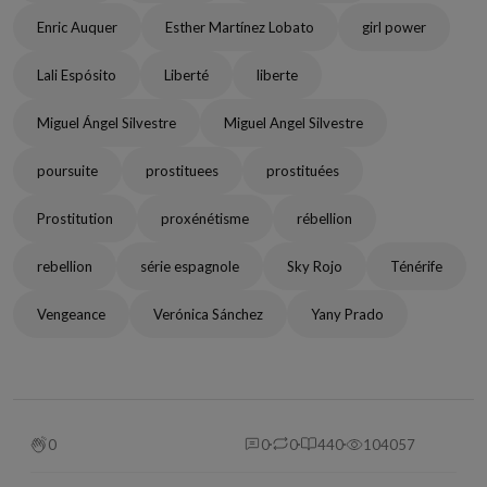
Enric Auquer
Esther Martínez Lobato
girl power
Lali Espósito
Liberté
liberte
Miguel Ángel Silvestre
Miguel Angel Silvestre
poursuite
prostituees
prostituées
Prostitution
proxénétisme
rébellion
rebellion
série espagnole
Sky Rojo
Ténérife
Vengeance
Verónica Sánchez
Yany Prado
0
0
0
440
104057