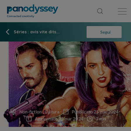
Library
News feed
Publication
Séries : avis vite dits...
Segui
Non-fiction
Cultura
Pubblicato 25 mar 2024
Aggiornato 25 mar 2024
3 min