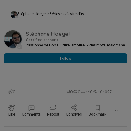
Stéphane Hoegel
In
Séries : avis vite dits...
Stéphane Hoegel
Passionné de Pop Culture, amoureux des mots, mélomane
à mes heures... Je ne me sens jamais seul si j...
Follow
0
0
0
440
104057
⋯
Like
Commenta
Repost
Condividi
Bookmark