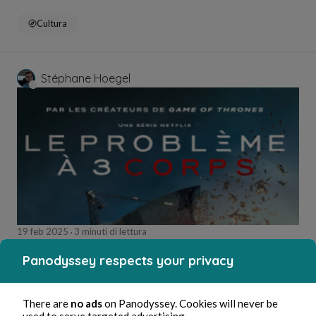
Cultura
Stéphane Hoegel
19 feb 2025
3 minuti di lettura
Le Problème à Trois Corps - Saison 1
Panodyssey respects your privacy
Cultura
There are
no ads
on Panodyssey. Cookies will never be
used to serve targeted advertising.