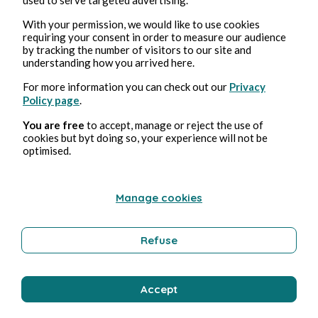
Stéphane Hoegel
With your permission, we would like to use cookies
requiring your consent in order to measure our audience
by tracking the number of visitors to our site and
understanding how you arrived here.
For more information you can check out our
Privacy
Policy page
.
You are free
to accept, manage or reject the use of
cookies but byt doing so, your experience will not be
optimised.
18 feb 2025
2 minuti di lettura
Foundation - Saison 2
Manage cookies
Cultura
Refuse
Stéphane Hoegel
Accept