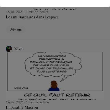
16 juil. 2021
1 min de lecture
Les milliardaires dans l'espace
Image
Yelch
14 juil. 2021
1 min de lecture
Imparable Macron