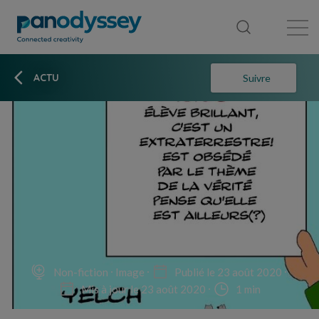
Bibliothèque
Fil d'actualité
Publication
ACTU
Suivre
Non-fiction
Image
Publié le 23 août 2020
Mis à jour le 23 août 2020
1 min