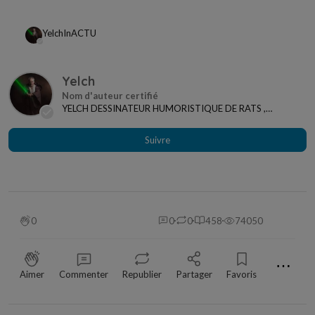
Yelch
In
ACTU
Yelch
YELCH DESSINATEUR HUMORISTIQUE DE RATS ,
ANIMAUX ET ACTUALITES
Suivre
0
0
0
458
74050
⋯
Aimer
Commenter
Republier
Partager
Favoris