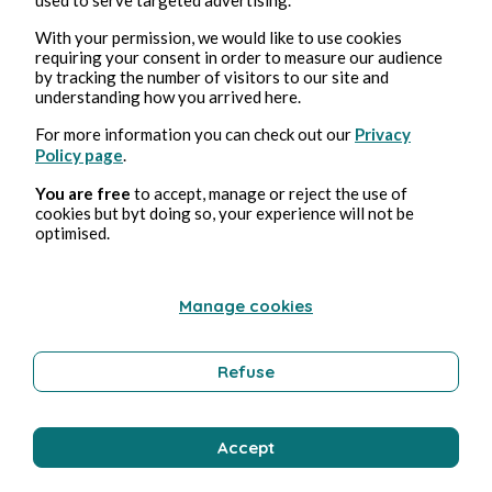
With your permission, we would like to use cookies
requiring your consent in order to measure our audience
by tracking the number of visitors to our site and
understanding how you arrived here.
For more information you can check out our
Privacy
16 juil. 2021
1 min de lecture
Policy page
.
Les milliardaires dans l'espace 2
You are free
to accept, manage or reject the use of
cookies but byt doing so, your experience will not be
Illustration
optimised.
Manage cookies
Yelch
Refuse
Accept