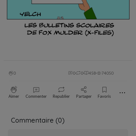
0
0
0
458
74050
⋯
Aimer
Commenter
Republier
Partager
Favoris
Commentaire (
0
)