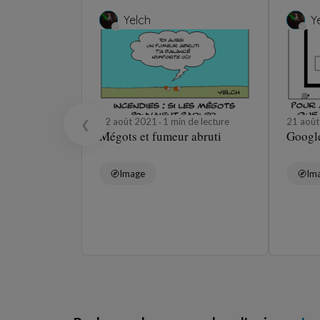
Yelch
Y
22 août 2021
1 min de lecture
21 aoû
❮
Mégots et fumeur abruti
Google
Image
Im