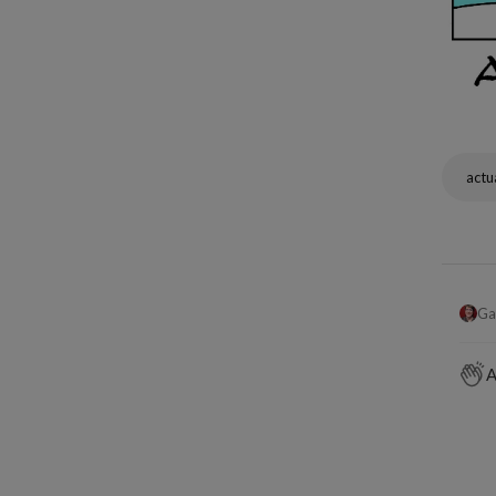
actu
Ga
A