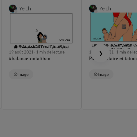
Yelch
Yelch
19 août 2021
1 min de lecture
16 août 2021
1 min de le
❯
#balancetontaliban
Pass sanitaire et tato
Image
Image