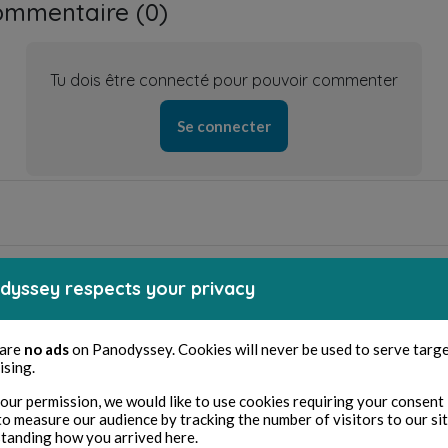
ommentaire (
0
)
Tu dois être connecté pour pouvoir commenter
Se connecter
récédent
Suiva
dyssey respects your privacy
Un dernier épisode dans la
La chasse , c'est de l'amour
série : " Rambo contre Trump
 are
no ads
on Panodyssey. Cookies will never be used to serve targ
"
ising.
our permission, we would like to use cookies requiring your consent 
to measure our audience by tracking the number of visitors to our si
tanding how you arrived here.