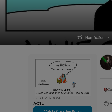
Non-fiction
Ga
CREATIVE ROOM
ACTU
A
Voir la Creative Room