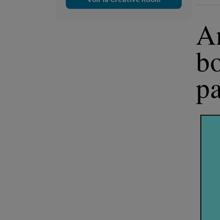
A
b
pa