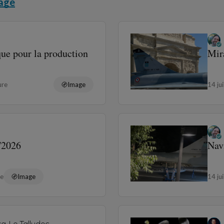
age
ue pour la production
Mir
ure
Image
14 ju
/2026
Nav
re
Image
14 ju
a-Le Talludec