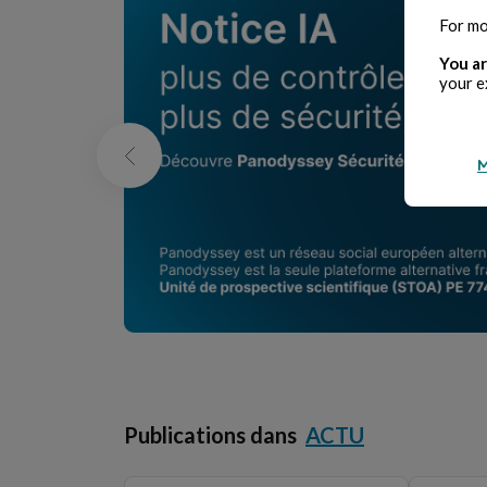
For mo
You ar
your e
M
Publications dans
ACTU