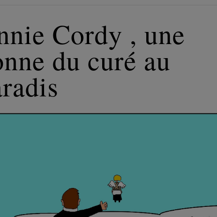
nnie Cordy , une
onne du curé au
radis