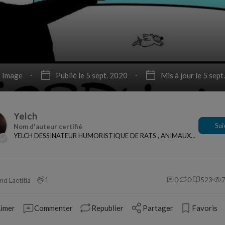
Image
Publié le 5 sept. 2020
Mis à jour le 5 sept
Yelch
Sui
YELCH DESSINATEUR HUMORISTIQUE DE RATS , ANIMAUX
ET ACTUALITES
1
0
0
523
nd Laetitia
imer
Commenter
Republier
Partager
Favoris