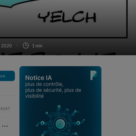
. 2020
1 min
vre
74147
⋯