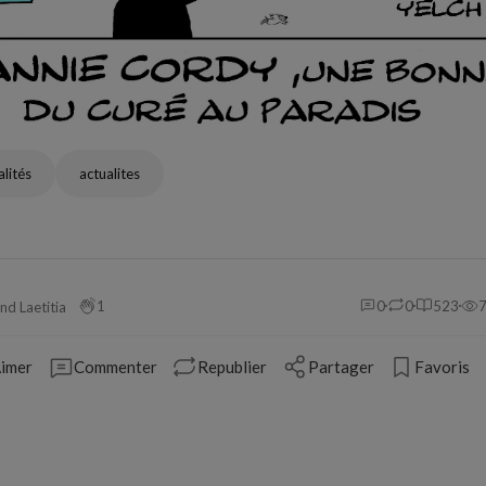
alités
actualites
1
0
0
523
nd Laetitia
imer
Commenter
Republier
Partager
Favoris