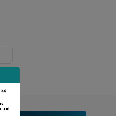
nt
eted
in
te and