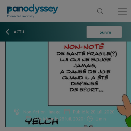
Bibliothèque
Fil d'actualité
Publication
ACTU
Suivre
Non-fiction
Image
Publié le 28 juil. 2020
Mis à jour le 28 juil. 2020
1 min