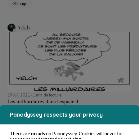
Image
Yelch
19 juil. 2021
1 min de lecture
Les milliardaires dans l'espace 4
Panodyssey respects your privacy
Image
There are
no ads
on Panodyssey. Cookies will never be
used to serve targeted advertising.