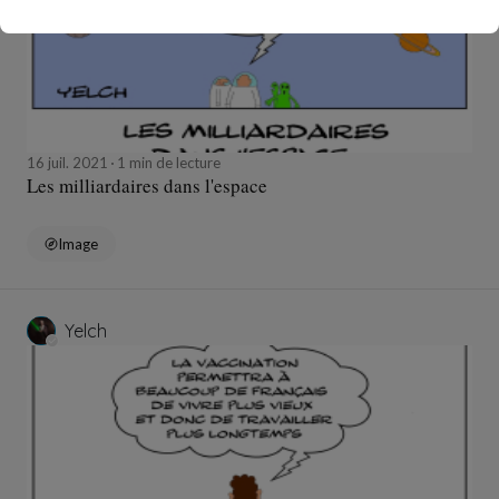
16 juil. 2021
1 min de lecture
Les milliardaires dans l'espace
Image
Yelch