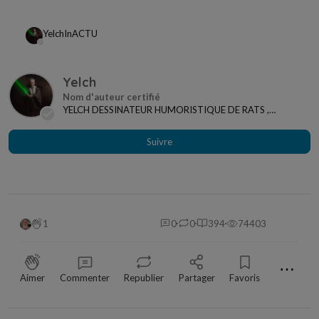
Yelch
In
ACTU
Yelch
YELCH DESSINATEUR HUMORISTIQUE DE RATS ,
ANIMAUX ET ACTUALITES
Suivre
1
0
0
394
74403
⋯
Aimer
Commenter
Republier
Partager
Favoris