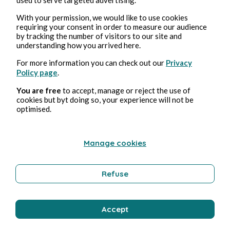
Yelch
With your permission, we would like to use cookies
requiring your consent in order to measure our audience
by tracking the number of visitors to our site and
understanding how you arrived here.
For more information you can check out our
Privacy
Policy page
.
You are free
to accept, manage or reject the use of
cookies but byt doing so, your experience will not be
optimised.
16 juil. 2021
1 min de lecture
Les milliardaires dans l'espace 2
Manage cookies
Illustration
Refuse
Yelch
Accept