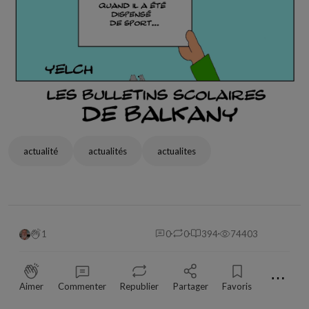
actualité
actualités
actualites
1
0
0
394
74403
⋯
Aimer
Commenter
Republier
Partager
Favoris