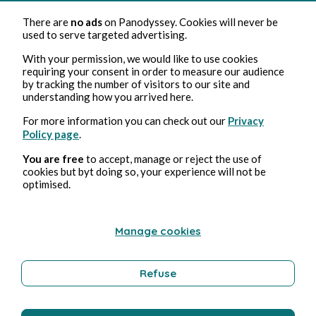
Green Tales : Favoriser la créativité av...
There are
no ads
on Panodyssey. Cookies will never be
used to serve targeted advertising.
Panodyssey
18min de lecture
With your permission, we would like to use cookies
requiring your consent in order to measure our audience
by tracking the number of visitors to our site and
understanding how you arrived here.
For more information you can check out our
Privacy
Policy page
.
You are free
to accept, manage or reject the use of
GREEN TALES News with Glenn Micallef
cookies but byt doing so, your experience will not be
optimised.
Panodyssey
1min de lecture
Manage cookies
Refuse
Actualités GREEN TALES avec Glenn Micall...