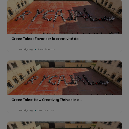
Green Tales : Favoriser la créativité da...
Panodyssey
12min de lecture
Green Tales: How Creativity Thrives in a...
Panodyssey
5min de lecture