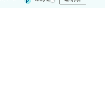
FAQ Offres
Voir le profil
Panodyssey
LÉGAL
Mentions légales
CGU / CGV
Protection des données
Procédure de signalement
Gestion des cookies
Politique de sécurité des enfants
NON-FICTION
Artisanat
Politique
Arts
Santé
Bien-être
Science
Billet d'humeur
Société
Biographie
Sport
Cuisine
Technologie
Culture
Voyage
Curiosités