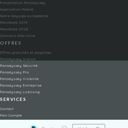
Présentation Panodyssey
Application Mobile
Notre Odyssée européenne
Manifeste 2019
Manifeste 2026
Concours d'écriture
OFFRES
Offres gratuites et payantes
Panodyssey Gratuit
Panodyssey Sécurité
Panodyssey Pro
Panodyssey Visibilité
Panodyssey Entreprise
Panodyssey Licensing
SERVICES
Contact
Mon Compte
FAQ