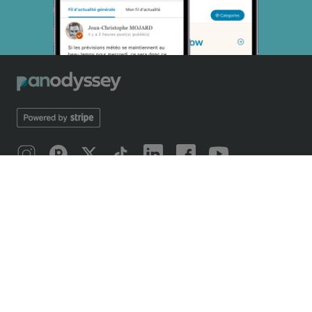
À PROPOS
Présentation Panodyssey
Application Mobile
Notre Odyssée européenne
Manifeste 2019
Manifeste 2026
Concours d'écriture