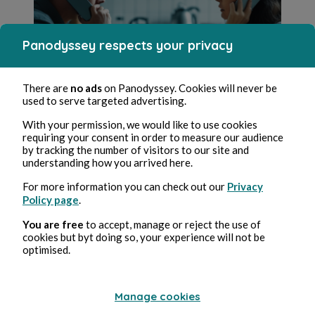
Panodyssey respects your privacy
There are
no ads
on Panodyssey. Cookies will never be
Jun 9, 2025
22 min de lecture
used to serve targeted advertising.
Chapitre 6.3 : Interrogations
With your permission, we would like to use cookies
New Romance
requiring your consent in order to measure our audience
0 Commentaire
0 republication
6445
by tracking the number of visitors to our site and
1
understanding how you arrived here.
For more information you can check out our
Privacy
Policy page
.
Erwann Avalach
in
Jusqu'au bout de la ligne
You are free
to accept, manage or reject the use of
cookies but byt doing so, your experience will not be
optimised.
Manage cookies