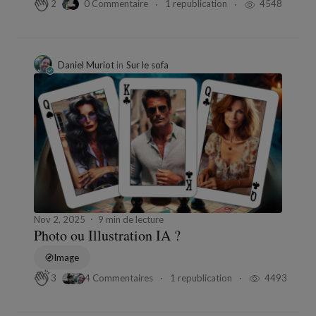
0 Commentaire
1 republication
4548
2
Daniel Muriot
in
Sur le sofa
Nov 2, 2025
9 min de lecture
Photo ou Illustration IA ?
Image
4 Commentaires
1 republication
4493
3