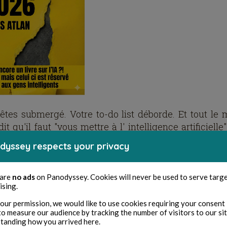
êtes submergé. Votre to-do list déborde. Et tout le
it qu'il faut "vous mettre à l' intelligence artificielle
 les promesses délirantes des gourous et la p
dyssey respects your privacy
et", personne ne vous a donné le mode d'emploi.
vre sur l'IA est ce mode d'emploi. Radical. Pragmatique
ie fumeuse. Il n'a pas été écrit par un chercheur d
 are
no ads
on Panodyssey. Cookies will never be used to serve targ
ising.
 mais par un expert terrain qui a déployé plus de 200 p
ns de vraies entreprises.
our permission, we would like to use cookies requiring your consent 
to measure our audience by tracking the number of visitors to our si
tanding how you arrived here.