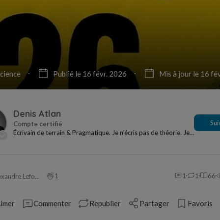
cience
Publié le 16 févr. 2026
Mis à jour le 16 fé
Denis Atlan
Sui
Écrivain de terrain & Pragmatique. Je n'écris pas de théorie. Je
documente le réel. Auteur de "IA...
1
1
1
66
Alexandre Leforestier
imer
Commenter
Republier
Partager
Favoris