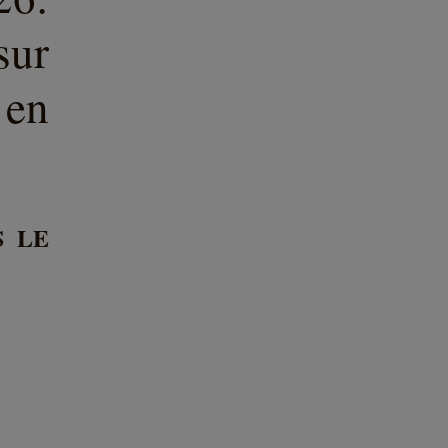
ur
 en
S LE