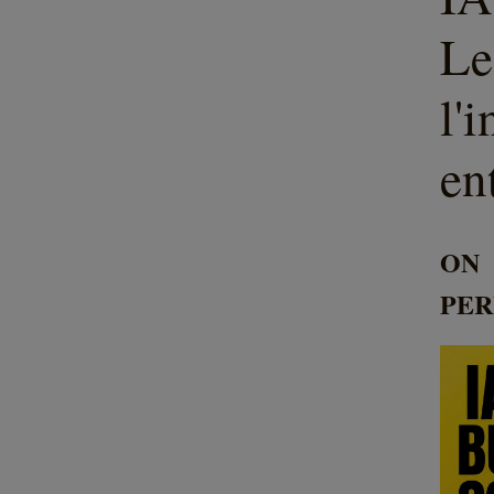
L
l'
en
ON 
PER