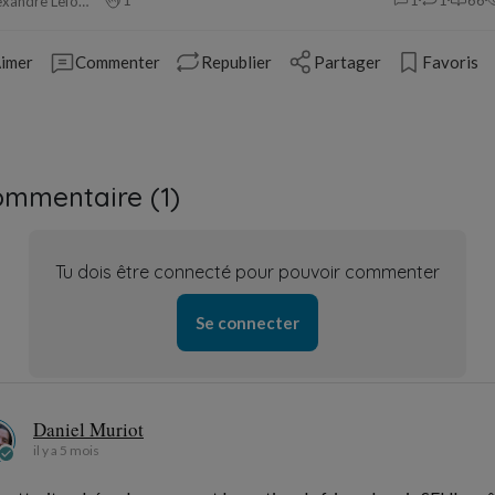
Alexandre Leforestier
imer
Commenter
Republier
Partager
Favoris
ommentaire (
1
)
Tu dois être connecté pour pouvoir commenter
Se connecter
Daniel Muriot
il y a 5 mois