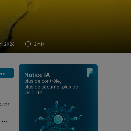
vr. 2026
2 min
vre
377
⋯