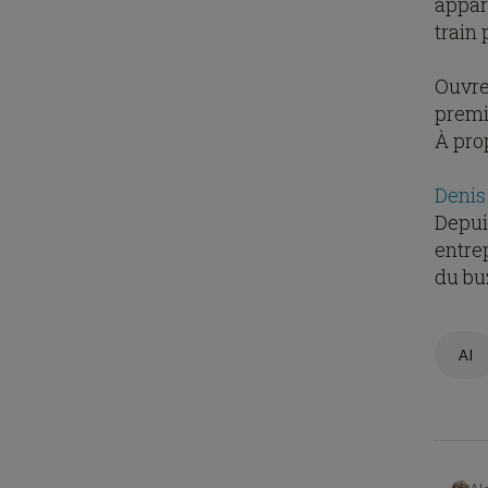
appart
train 
Ouvre
premi
À pro
Deni
Depui
entrep
du buz
AI