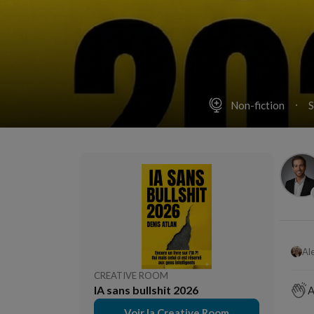
Non-fiction
S
CREATIVE ROOM
IA sans bullshit 2026
A
Voir la Creative Room