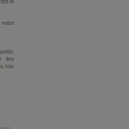
ront le
 votre
nnelle.
le des
s, loin
377