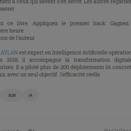
ient à ceux qui savent s'en servir. Les autres regarde
passer.
z ce livre. Appliquez le premier hack. Gagnez
ère heure.
pos de l'auteur
s ATLAN
est expert en Intelligence Artificielle opératio
s 2018, il accompagne la transformation digita
rises. Il a piloté plus de 200 déploiements IA concret
z, avec un seul objectif : l'efficacité réelle.
B2B
IA
1
1
1
66