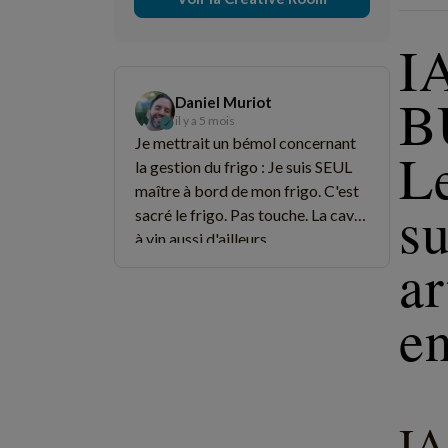
I
B
Daniel Muriot
il y a 5 mois
Je mettrait un bémol concernant
Le
la gestion du frigo : Je suis SEUL
maître à bord de mon frigo. C'est
su
sacré le frigo. Pas touche. La cave
à vin aussi d'ailleurs.
ar
en
I