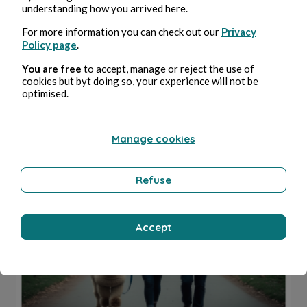
understanding how you arrived here.
For more information you can check out our
Privacy
Policy page
.
You are free
to accept, manage or reject the use of
cookies but byt doing so, your experience will not be
19 juil. 2025
11 min de lecture
Une complication à l'affaire
optimised.
Humour
Manage cookies
Refuse
Erwann Avalach
Accept