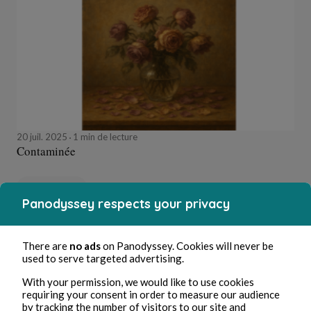
20 juil. 2025
1 min de lecture
Contaminée
Fanfiction
Panodyssey respects your privacy
Erwann Avalach
There are
no ads
on Panodyssey. Cookies will never be
used to serve targeted advertising.
With your permission, we would like to use cookies
requiring your consent in order to measure our audience
by tracking the number of visitors to our site and