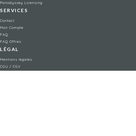
Panodyssey Licensing
SERVICES
Contact
Mon Compte
FAQ
FAQ Offres
LÉGAL
Mentions légales
CGU / CGV
Protection des données
Procédure de signalement
Gestion des cookies
Politique de sécurité des enfants
NON-FICTION
Artisanat
Politique
Arts
Santé