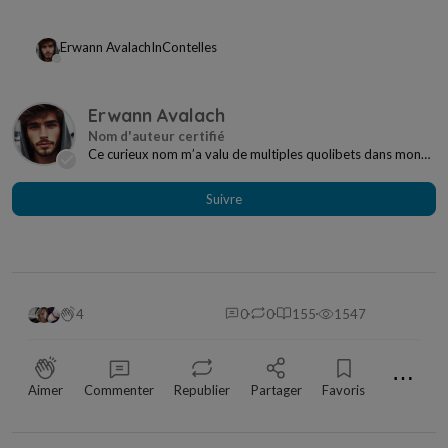
Erwann Avalach
In
Contelles
Erwann Avalach
Ce curieux nom m’a valu de multiples quolibets dans mon
enfance jusqu’à ce que je découvre le lien a...
Suivre
4
0
0
155
1547
⋯
Aimer
Commenter
Republier
Partager
Favoris