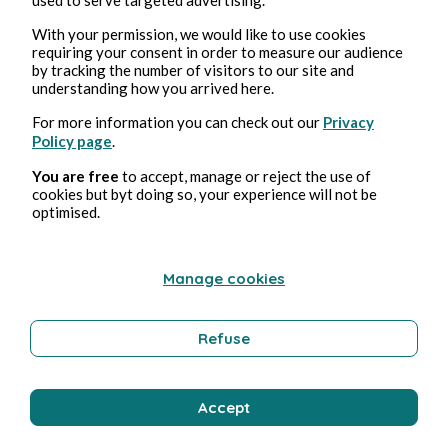
With your permission, we would like to use cookies
Franck Labat
requiring your consent in order to measure our audience
by tracking the number of visitors to our site and
understanding how you arrived here.
For more information you can check out our
Privacy
Policy page
.
You are free
to accept, manage or reject the use of
cookies but byt doing so, your experience will not be
optimised.
7 nov. 2025
min de lecture
Manage cookies
Jour 353
Gastronomie
Refuse
Accept
Franck Labat