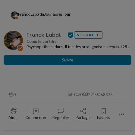
Franck Labat
In
Jour après jour
Franck Labat
SÉCURITÉ
Psychopathe endurci, il tue des protagonistes depuis 1989.
Israël, Europe, Amérique du Nord, il sème...
Suivre
0
0
0
221
68373
⋯
Aimer
Commenter
Republier
Partager
Favoris