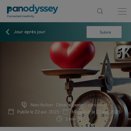
Bibliothèque
Fil d'actualité
Publication
Jour après jour
Suivre
Non-fiction
Développement personnel
Publié le 22 avr. 2025
Mis à jour le 22 avr. 2025
1 min