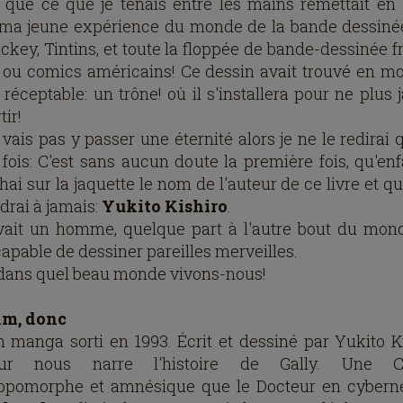
 que ce que je tenais entre les mains remettait en
 ma jeune expérience du monde de la bande dessinée
ickey, Tintins, et toute la floppée de bande-dessinée f
 ou comics américains! Ce dessin avait trouvé en mo
 réceptable: un trône! où il s'installera pour ne plus 
tir!
 vais pas y passer une éternité alors je ne le redirai 
 fois: C'est sans aucun doute la première fois, qu'enfa
ai sur la jaquette le nom de l'auteur de ce livre et qu
drai à jamais:
Yukito Kishiro
.
avait un homme, quelque part à l'autre bout du mon
capable de dessiner pareilles merveilles.
dans quel beau monde vivons-nous!
m, donc
n manga sorti en 1993. Écrit et dessiné par Yukito Ki
teur nous narre l'histoire de Gally. Une C
opomorphe et amnésique que le Docteur en cybern