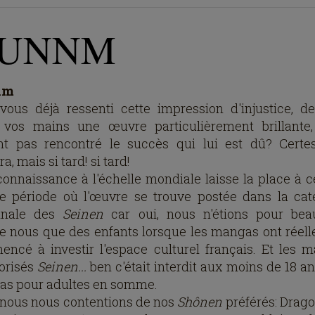
UNNM
nm
vous déjà ressenti cette impression d'injustice, de
 vos mains une œuvre particulièrement brillante
nt pas rencontré le succès qui lui est dû? Certe
ra, mais si tard! si tard!
connaissance à l'échelle mondiale laisse la place à ce
e période où l'œuvre se trouve postée dans la cat
inale des
Seinen
car oui, nous n'étions pour be
re nous que des enfants lorsque les mangas ont réel
ncé à investir l'espace culturel français. Et les 
orisés
Seinen...
ben c'était interdit aux moins de 18 an
s pour adultes en somme.
 nous nous contentions de nos
Shônen
préférés: Dragon