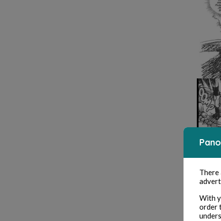
Pano
There
advert
With y
order 
unders