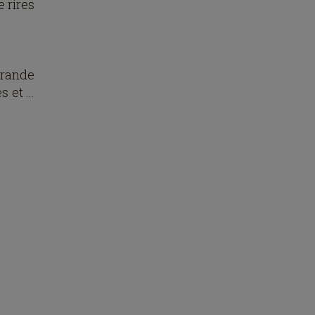
e rires
grande
 et ...