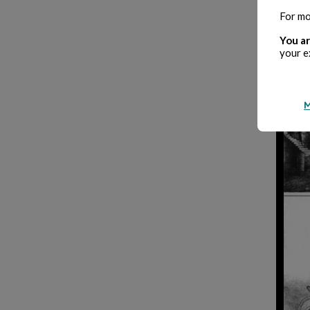
For mo
You ar
your e
M