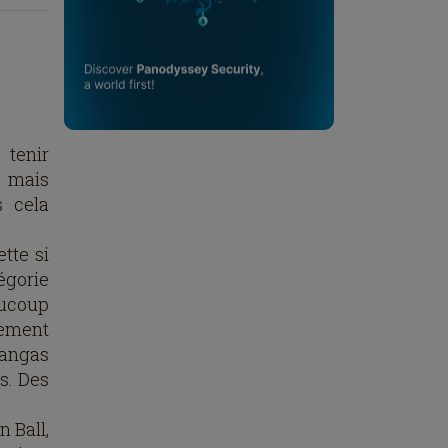
 tenir
, mais
s cela
tte si
égorie
aucoup
lement
mangas
s. Des
 Ball,