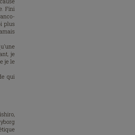
 cause
. Fini
ranco-
i plus
jamais
qu'une
nt, je
e je le
de qui
shiro,
yborg
étique