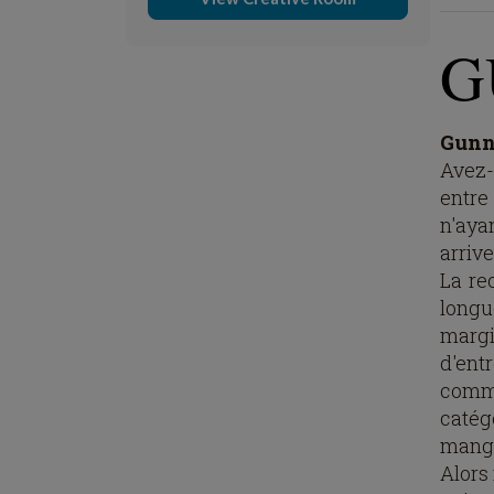
G
Gun
Avez-
entre
n'aya
arrive
La re
longu
marg
d'ent
comme
catég
manga
Alors