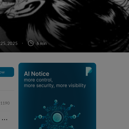
 25, 2025
6 min
low
1190
⋯