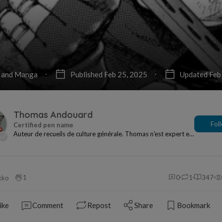
 and Manga
Published Feb 25, 2025
Updated Feb
Thomas Andouard
Fol
Auteur de recueils de culture générale. Thomas n'est expert en
rien, mais curieux de tout! Il aime...
1
0
1
347
kko
ike
Comment
Repost
Share
Bookmark