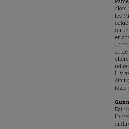
Parce
alors
les M
belge
qu'un
en sor
Je ne
seule
cherch
retien
Il y 
était 
Mais 
Gunn
Est u
l'au
anthr