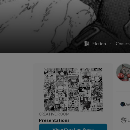
Fiction
Comics
Je
CREATIVE ROOM
Présentations
L
View Creative Room