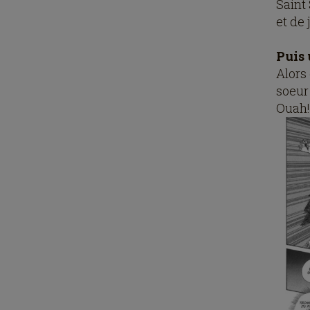
Saint 
et de 
Puis 
Alors
soeur 
Ouah!