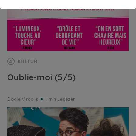
KULTUR
Oublie-moi (5/5)
Elodie Vircolls
1 min Lesezeit