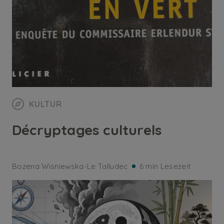
KULTUR
Décryptages culturels
Bozena Wisniewska-Le Talludec
6 min Lesezeit