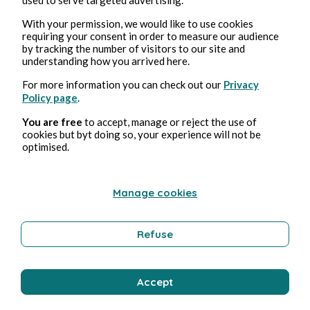
With your permission, we would like to use cookies
requiring your consent in order to measure our audience
by tracking the number of visitors to our site and
understanding how you arrived here.
For more information you can check out our
Privacy
Policy page
.
You are free
to accept, manage or reject the use of
cookies but byt doing so, your experience will not be
KULTUR
optimised.
Savoir
Manage cookies
Bernard Ducosson
1 min Lesezeit
Refuse
Accept