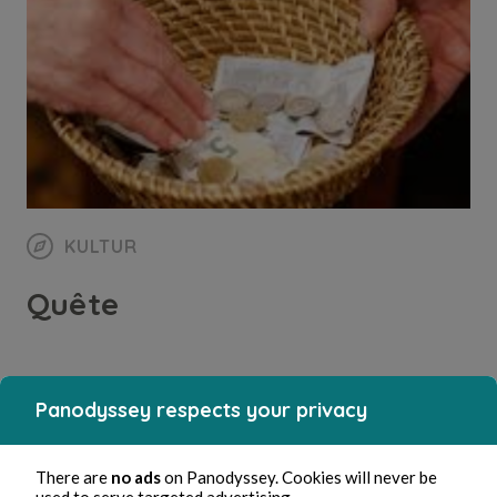
KULTUR
Quête
Bernard Ducosson
1 min Lesezeit
Panodyssey respects your privacy
There are
no ads
on Panodyssey. Cookies will never be
used to serve targeted advertising.