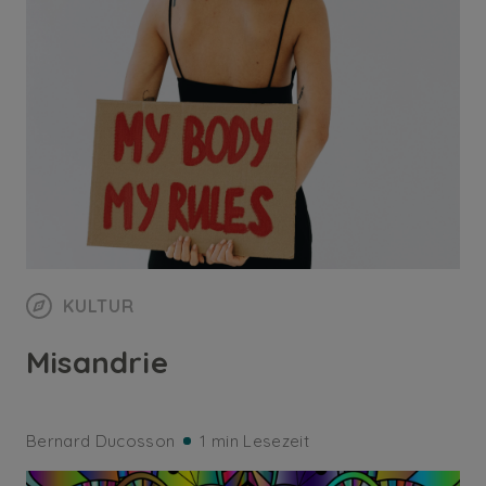
KULTUR
Misandrie
Bernard Ducosson
1 min Lesezeit