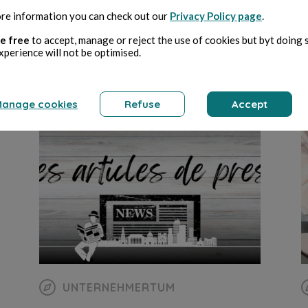
re information you can check out our
l’humain
Privacy Policy page
.
e free
to accept, manage or reject the use of cookies but byt doing 
xperience will not be optimised.
Oren Dipple
4 min Lesezeit
O
anage cookies
Refuse
Accept
UNTERNEHMERTUM