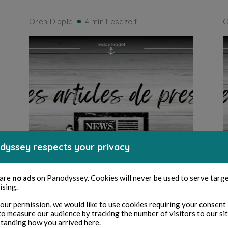
Oren Dipple
4 min Lesezeit
O
dyssey respects your privacy
 are
no ads
on Panodyssey. Cookies will never be used to serve targ
UNTERNEHMERTUM
ising.
Nant’Horizon, le réseau
our permission, we would like to use cookies requiring your consent 
to measure our audience by tracking the number of visitors to our si
nantais qui mise sur
tanding how you arrived here.