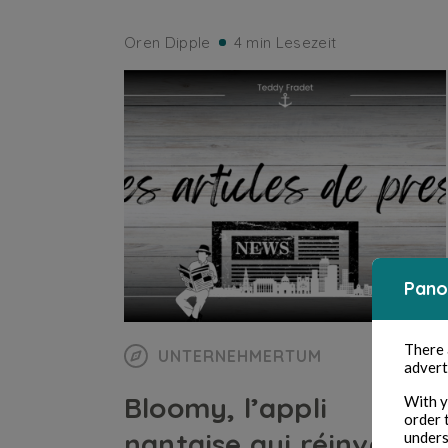
Oren Dipple
4 min Lesezeit
Pano
There
UNTERNEHMERTUM
advert
Bloomy, l’appli
With y
order 
nantaise qui réinvente
unders