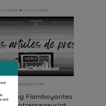
ren Dipple
4 min Lesezeit
eted
UNTERNEHMERTUM
Le gang Flamboyantes
in
te and
ose l’entrepreneuriat