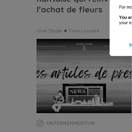
l’achat de fleurs
For mo
You ar
your e
Oren Dipple
3 min Lesezeit
M
UNTERNEHMERTUM