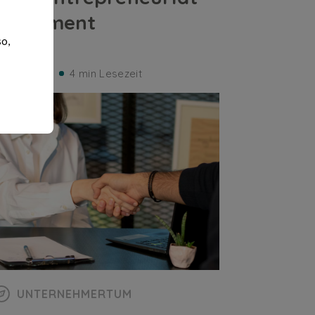
autrement
so,
ren Dipple
4 min Lesezeit
UNTERNEHMERTUM