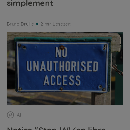
simplement
Bruno Druille
2 min Lesezeit
AI
Notice "Stop IA" (en libre-