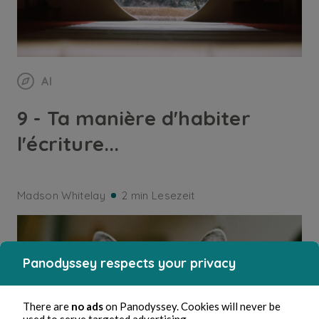
AI
9 - Ta manière d'habiter
l'écriture...
Madson Whitelay
2 min Lesezeit
Panodyssey respects your privacy
There are
no ads
on Panodyssey. Cookies will never be
used to serve targeted advertising.