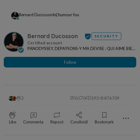
Bernard Ducosson
In
L'humour fou
Bernard Ducosson
SECURITY
PANODYSSEY, DEPAYSONS-Y MA DEVISE : QUI AIME BIEN,
CHARRIE BIEN ! "CREATEUR DE CONTENU" po...
Follow
2
0
0
292
876709
⋯
Like
Commenta
Repost
Condividi
Bookmark