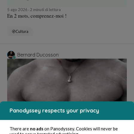
5 ago 2026
2 minuti di lettura
En 2 mots, comprenez-moi !
Cultura
Bernard Ducosson
Panodyssey respects your privacy
5 ago 2026
minuti di lettura
Tétons
There are
no ads
on Panodyssey. Cookies will never be
used to serve targeted advertising.