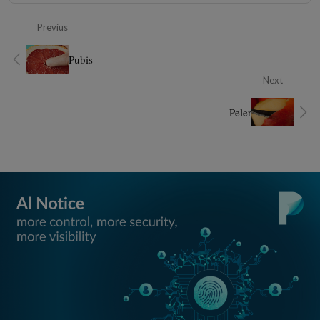
Previus
Pubis
Next
Peler