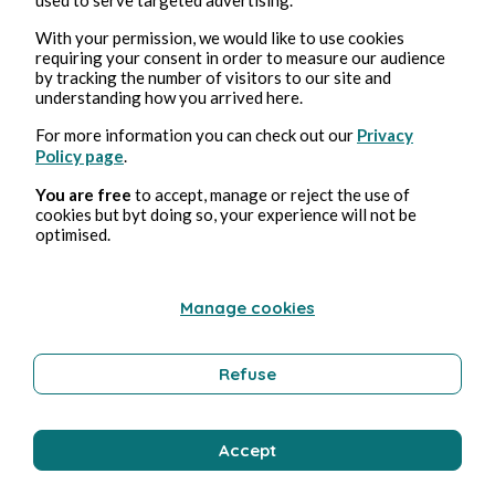
Humor
With your permission, we would like to use cookies
requiring your consent in order to measure our audience
by tracking the number of visitors to our site and
understanding how you arrived here.
Bernard Ducosson
For more information you can check out our
Privacy
Policy page
.
You are free
to accept, manage or reject the use of
cookies but byt doing so, your experience will not be
optimised.
Manage cookies
5 ago 2026
minuti di lettura
Refuse
Gardien
Imprenditorialità
Accept