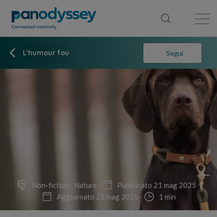
Library
News feed
Publication
L'humour fou
Segui
Non-fiction
Nature
Pubblicato 21 mag 2025
Aggiornato 21 mag 2025
1 min